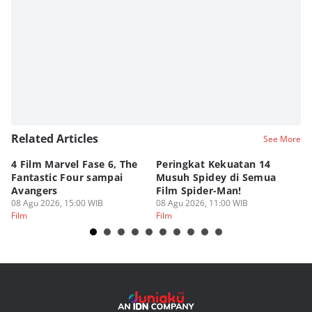
Related Articles
See More
4 Film Marvel Fase 6, The
Peringkat Kekuatan 14
6
Fantastic Four sampai
Musuh Spidey di Semua
ya
Avangers
Film Spider-Man!
Ku
08 Agu 2026, 15:00 WIB
08 Agu 2026, 11:00 WIB
08
Film
Film
Fi