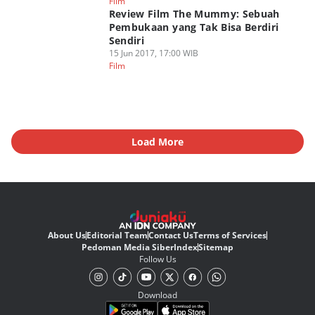
Film
Review Film The Mummy: Sebuah
Pembukaan yang Tak Bisa Berdiri
Sendiri
15 Jun 2017, 17:00 WIB
Film
Load More
About Us
Editorial Team
Contact Us
Terms of Services
Pedoman Media Siber
Index
Sitemap
Follow Us
Download