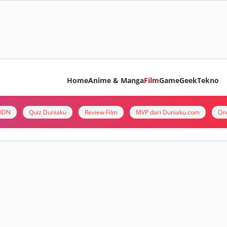
Home
Anime & Manga
Film
Game
Geek
Tekno
i IDN
Quiz Duniaku
Review Film
MVP dari Duniaku.com
On