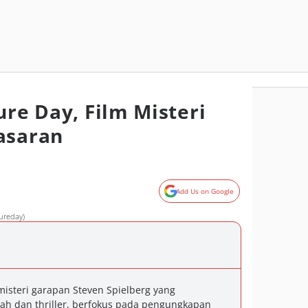
ure Day, Film Misteri
asaran
Add Us on Google
sureday)
misteri garapan Steven Spielberg yang
ah dan thriller, berfokus pada pengungkapan