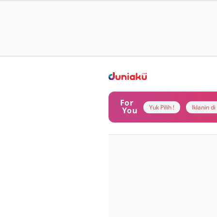
For
Yuk Pilih !
Iklanin d
You