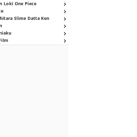
n Loki One Piece
ce
hitara Slime Datta Ken
n
niaku
Film