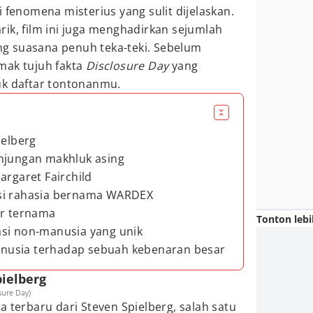
i fenomena misterius yang sulit dijelaskan.
ik, film ini juga menghadirkan sejumlah
g suasana penuh teka-teki. Sebelum
imak tujuh fakta
Disclosure Day
yang
uk daftar tontonanmu.
ielberg
unjungan makhluk asing
argaret Fairchild
si rahasia bernama WARDEX
or ternama
Tonton lebi
asi non-manusia yang unik
nusia terhadap sebuah kebenaran besar
pielberg
osure Day)
 terbaru dari Steven Spielberg, salah satu