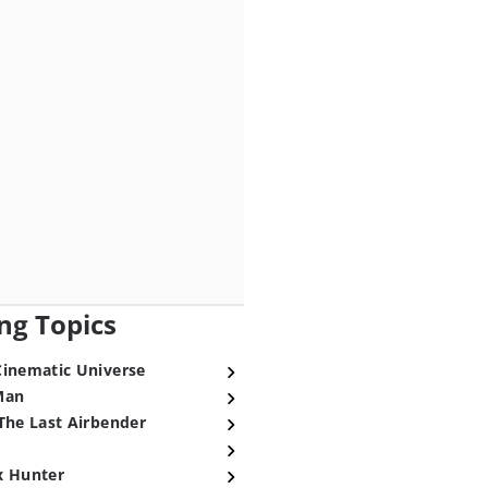
ng Topics
Cinematic Universe
Man
The Last Airbender
x Hunter