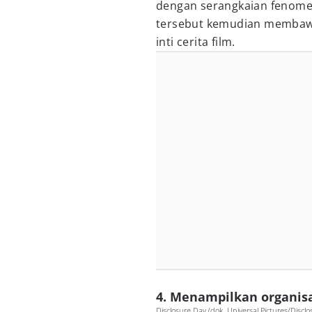
dengan serangkaian fenomena
tersebut kemudian membawa
inti cerita film.
4. Menampilkan organis
Disclosure Day (dok. Universal Pictures/Discl