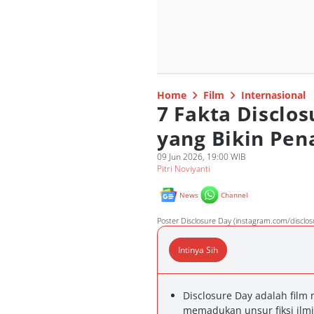
Home
Film
Internasional
7 Fakta Disclos
yang Bikin Pen
09 Jun 2026, 19:00 WIB
Pitri Noviyanti
News
Channel
Poster Disclosure Day (instagram.com/disclo
Intinya Sih
Disclosure Day adalah film 
memadukan unsur fiksi ilmi