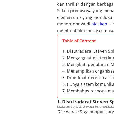
dan thriller dengan berbaga
Selain premisnya yang menar
elemen unik yang mendukun
menontonnya di
bioskop
, s
membuat film ini layak mas
Table of Content
1. Disutradarai Steven Sp
2. Mengangkat misteri k
3. Mengikuti perjalanan M
4. Menampilkan organisa
5. Diperkuat deretan akt
6. Punya sistem komunik
7. Membahas respons ma
1. Disutradarai Steven S
Disclosure Day (dok. Universal Pictures/Discl
Disclosure Day
menjadi karya