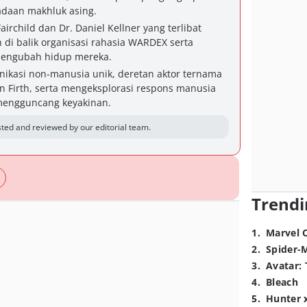
radaan makhluk asing.
airchild dan Dr. Daniel Kellner yang terlibat
di balik organisasi rahasia WARDEX serta
mengubah hidup mereka.
nikasi non-manusia unik, deretan aktor ternama
in Firth, serta mengeksplorasi respons manusia
mengguncang keyakinan.
ted and reviewed by our editorial team.
Trendi
1
.
Marvel 
2
.
Spider-
3
.
Avatar: 
4
.
Bleach
5
.
Hunter 