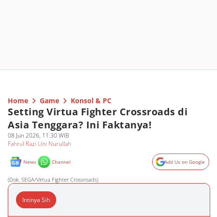
Home
Game
Konsol & PC
Setting Virtua Fighter Crossroads di
Asia Tenggara? Ini Faktanya!
08 Jun 2026, 11:30 WIB
Fahrul Razi Uni Nurullah
News
Channel
Add Us on Google
(Dok. SEGA/Virtua Fighter Crossroads)
Intinya Sih