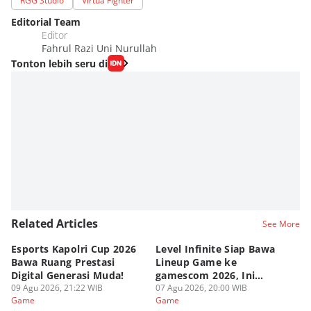
RGG Studio
Virtua Fighter
Editorial Team
Editor
Fahrul Razi Uni Nurullah
Tonton lebih seru di
Related Articles
See More
Esports Kapolri Cup 2026
Level Infinite Siap Bawa
C
Bawa Ruang Prestasi
Lineup Game ke
O
Digital Generasi Muda!
gamescom 2026, Ini
V
09 Agu 2026, 21:22 WIB
Judulnya!
07 Agu 2026, 20:00 WIB
07
Game
Game
G