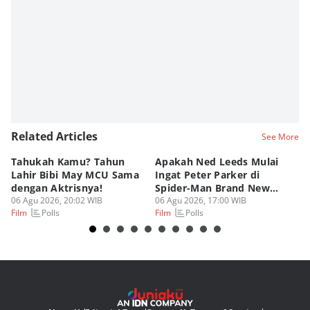
Related Articles
See More
Tahukah Kamu? Tahun
Apakah Ned Leeds Mulai
8 
Lahir Bibi May MCU Sama
Ingat Peter Parker di
Ta
dengan Aktrisnya!
Spider-Man Brand New
M
06 Agu 2026, 20:02 WIB
Day?
06 Agu 2026, 17:00 WIB
06
Polls
Polls
Film
Film
Fi