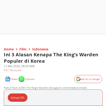
Home
Film
Indonesia
Ini 3 Alasan Kenapa The King’s Warden
Populer di Korea
12 Mei 2026, 08:00 WIB
Pitri Noviyanti
News
Channel
Add Us on Google
Park Ji Hoon di film The King’s Warden (instagram.com/showbox.movie)
Intinya Sih