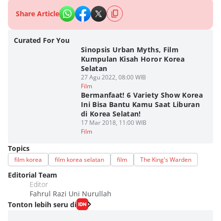
Share Article
Curated For You
Sinopsis Urban Myths, Film
Kumpulan Kisah Horor Korea
Selatan
27 Agu 2022, 08:00 WIB
Film
Bermanfaat! 6 Variety Show Korea
Ini Bisa Bantu Kamu Saat Liburan
di Korea Selatan!
17 Mar 2018, 11:00 WIB
Film
Topics
film korea
film korea selatan
film
The King's Warden
Editorial Team
Editor
Fahrul Razi Uni Nurullah
Tonton lebih seru di