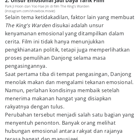
2. Unsur Emosional Jadi Daya Tarik Film
Park Ji Hoon dan Yoo Hae Jin di film The King’s Warden
(instagram.com/showbox.movie)
Selain tema ketidakadilan, faktor lain yang membuat
The King’s Warden
disukai adalah unsur
kenyamanan emosional yang ditampilkan dalam
cerita. Film ini tidak hanya menunjukkan
pengkhianatan politik, tetapi juga memperlihatkan
proses pemulihan Danjong selama masa
pengasingannya.
Saat pertama tiba di tempat pengasingan, Danjong
menolak makan dan mengalami tekanan emosional.
Namun, perlahan kondisinya membaik setelah
menerima makanan hangat yang disiapkan
rakyatnya dengan tulus.
Perubahan tersebut menjadi salah satu bagian yang
menyentuh penonton. Banyak orang melihat
hubungan emosional antara rakyat dan rajanya
terasa hangat dan manusiawi.