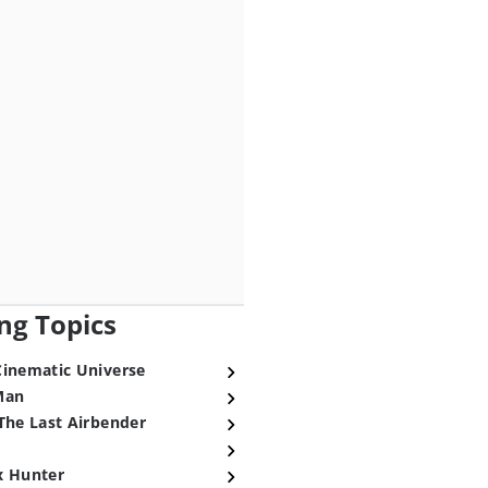
ng Topics
Cinematic Universe
Man
The Last Airbender
x Hunter