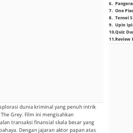
6
.
Pangera
7
.
One Pie
8
.
Tensei S
9
.
Upin Ipi
10
.
Quiz Du
11
.
Review 
lorasi dunia kriminal yang penuh intrik
n The Grey. Film ini mengisahkan
alan transaksi finansial skala besar yang
bahaya. Dengan jajaran aktor papan atas