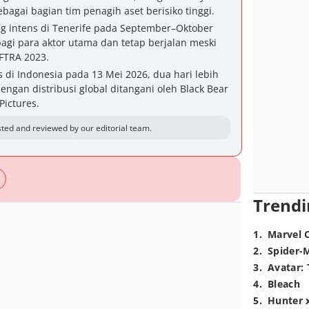
ebagai bagian tim penagih aset berisiko tinggi.
g intens di Tenerife pada September–Oktober
bagi para aktor utama dan tetap berjalan meski
FTRA 2023.
is di Indonesia pada 13 Mei 2026, dua hari lebih
dengan distribusi global ditangani oleh Black Bear
Pictures.
ted and reviewed by our editorial team.
Trendi
1
.
Marvel 
2
.
Spider-
3
.
Avatar: 
4
.
Bleach
5
.
Hunter 