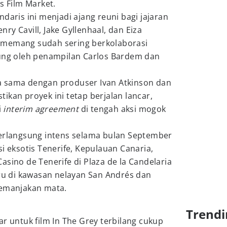
s Film Market.
daris ini menjadi ajang reuni bagi jajaran
ry Cavill, Jake Gyllenhaal, dan Eiza
 memang sudah sering berkolaborasi
kung oleh penampilan Carlos Bardem dan
erja sama dengan produser Ivan Atkinson dan
ikan proyek ini tetap berjalan lancar,
i
interim agreement
di tengah aksi mogok
berlangsung intens selama bulan September
i eksotis Tenerife, Kepulauan Canaria,
asino de Tenerife di Plaza de la Candelaria
eru di kawasan nelayan San Andrés dan
memanjakan mata.
Trendi
ar untuk film In The Grey terbilang cukup