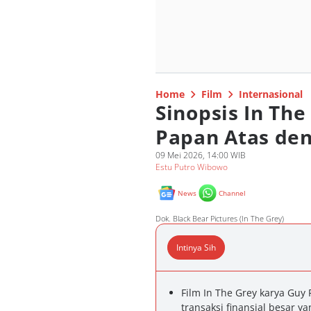
Home
Film
Internasional
Sinopsis In The
Papan Atas den
09 Mei 2026, 14:00 WIB
Estu Putro Wibowo
News
Channel
Dok. Black Bear Pictures (In The Grey)
Intinya Sih
Film In The Grey karya Guy
transaksi finansial besar y