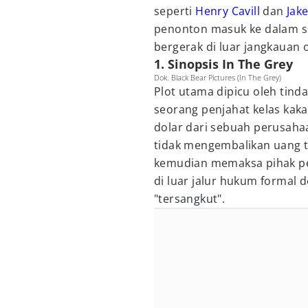
seperti
Henry Cavill
dan
Jak
penonton masuk ke dalam si
bergerak di luar jangkauan o
1. Sinopsis In The Grey
Dok. Black Bear Pictures (In The Grey)
Plot utama dipicu oleh tind
seorang penjahat kelas kak
dolar dari sebuah perusahaa
tidak mengembalikan uang t
kemudian memaksa pihak pe
di luar jalur hukum formal
"tersangkut".