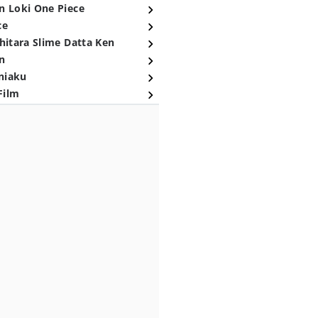
n Loki One Piece
ce
hitara Slime Datta Ken
n
niaku
Film