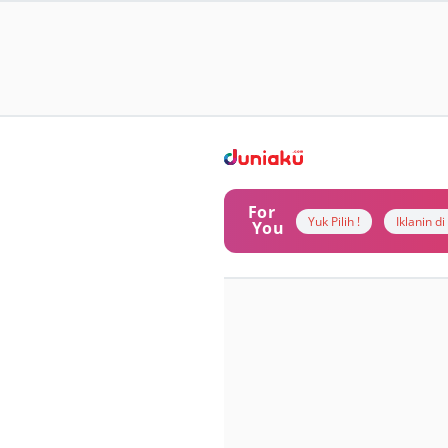
For
Yuk Pilih !
Iklanin d
You