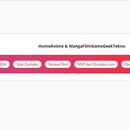
Home
Anime & Manga
Film
Game
Geek
Tekno
i IDN
Quiz Duniaku
Review Film
MVP dari Duniaku.com
On