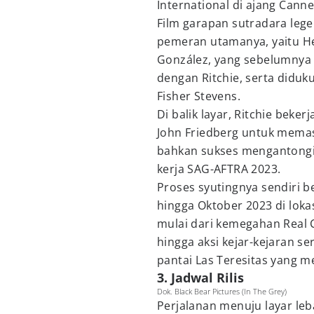
International di ajang Canne
Film garapan sutradara legen
pemeran utamanya, yaitu Hen
González, yang sebelumnya
dengan Ritchie, serta didu
Fisher Stevens.
Di balik layar, Ritchie bek
John Friedberg untuk memast
bahkan sukses mengantong
kerja SAG-AFTRA 2023.
Proses syutingnya sendiri 
hingga Oktober 2023 di lokas
mulai dari kemegahan Real C
hingga aksi kejar-kejaran s
pantai Las Teresitas yang 
3. Jadwal Rilis
Dok. Black Bear Pictures (In The Grey)
Perjalanan menuju layar leb