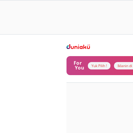
For
Yuk Pilih !
Iklanin d
You