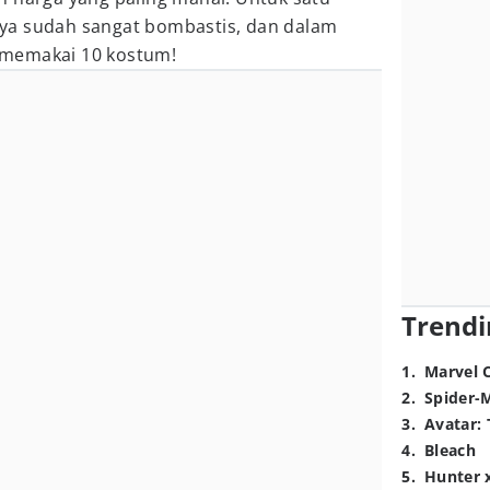
ya sudah sangat bombastis, dan dalam
memakai 10 kostum!
Trendi
1
.
Marvel 
2
.
Spider-
3
.
Avatar: 
4
.
Bleach
5
.
Hunter 