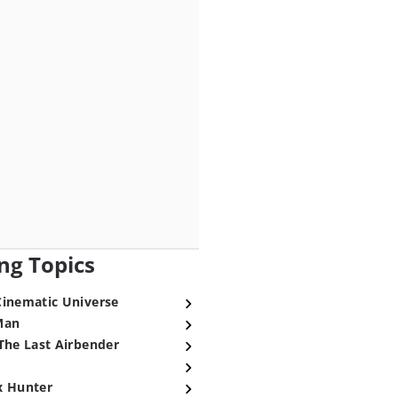
ng Topics
Cinematic Universe
Man
The Last Airbender
x Hunter