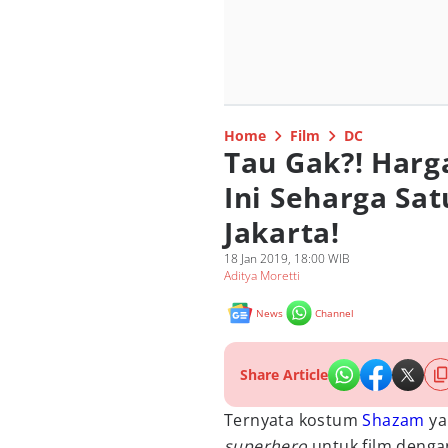
Home
Film
DC
Tau Gak?! Har
Ini Seharga Sa
Jakarta!
18 Jan 2019, 18:00 WIB
Aditya Moretti
News
Channel
Share Article
Ternyata kostum
Shazam
ya
superhero
untuk film denga