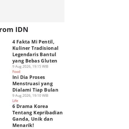
from IDN
4 Fakta Mi Pentil,
Kuliner Tradisional
Legendaris Bantul
yang Bebas Gluten
9 Aug 2026, 19:15 WIB
Food
Ini Dia Proses
Menstruasi yang
Dialami Tiap Bulan
9 Aug 2026, 19:10 WIB
Life
6 Drama Korea
Tentang Kepribadian
Ganda, Unik dan
Menarik!