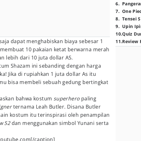
6
.
Pangera
7
.
One Pie
8
.
Tensei S
9
.
Upin Ipi
10
.
Quiz Du
saja dapat menghabiskan biaya sebesar 1
11
.
Review 
uk membuat 10 pakaian ketat berwarna merah
lebih dari 10 juta dollar AS.
ostum Shazam ini sebanding dengan harga
! Jika di rupiahkan 1 juta dollar As itu
kamu bisa membeli sebuah gedung bertingkat
elaskan bahwa kostum
superhero
paling
igner
ternama Leah Butler. Disana Butler
ain kostum itu terinspirasi oleh penampilan
w 52
dan menggunakan simbol Yunani serta
outube.com[/caption]