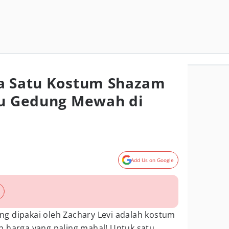
ga Satu Kostum Shazam
tu Gedung Mewah di
Add Us on Google
ng dipakai oleh Zachary Levi adalah kostum
n harga yang paling mahal! Untuk satu