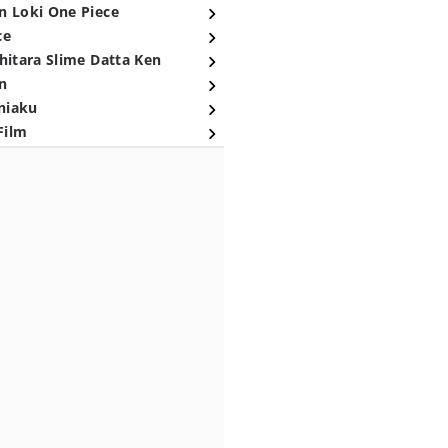
n Loki One Piece
ce
hitara Slime Datta Ken
n
niaku
Film