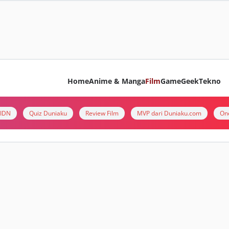
Home
Anime & Manga
Film
Game
Geek
Tekno
i IDN
Quiz Duniaku
Review Film
MVP dari Duniaku.com
On