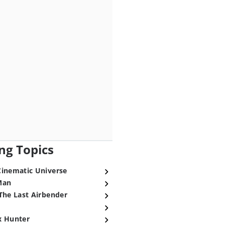
ng Topics
Cinematic Universe
Man
The Last Airbender
x Hunter