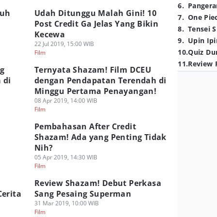
6
.
Pangera
suh
Udah Ditunggu Malah Gini! 10
7
.
One Pie
Post Credit Ga Jelas Yang Bikin
8
.
Tensei S
Kecewa
9
.
Upin Ipi
22 Jul 2019, 15:00 WIB
10
.
Quiz Du
Film
11
.
Review 
ng
Ternyata Shazam! Film DCEU
 di
dengan Pendapatan Terendah di
Minggu Pertama Penayangan!
08 Apr 2019, 14:00 WIB
Film
Pembahasan After Credit
Shazam! Ada yang Penting Tidak
Nih?
05 Apr 2019, 14:30 WIB
Film
Review Shazam! Debut Perkasa
erita
Sang Pesaing Superman
31 Mar 2019, 10:00 WIB
Film