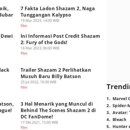
aik,
7 Fakta Ladon Shazam 2, Naga
Bubar
Tunggangan Kalypso
19 Mar 2023, 14:00 WIB
Film
 Dewi
Ini Informasi Post Credit Shazam
2: Fury of the Gods!
16 Mar 2023, 06:00 WIB
Film
lack
Trailer Shazam 2 Perlihatkan
Musuh Baru Billy Batson
25 Jul 2022, 10:30 WIB
Trendi
Film
1
.
Marvel 
atson,
3 Hal Menarik yang Muncul di
2
.
Spider-
ague!
Behind The Scenes Shazam 2 di
3
.
Avatar: 
DC FanDome!
4
.
Bleach
17 Okt 2021, 15:00 WIB
5
.
Hunter 
Film