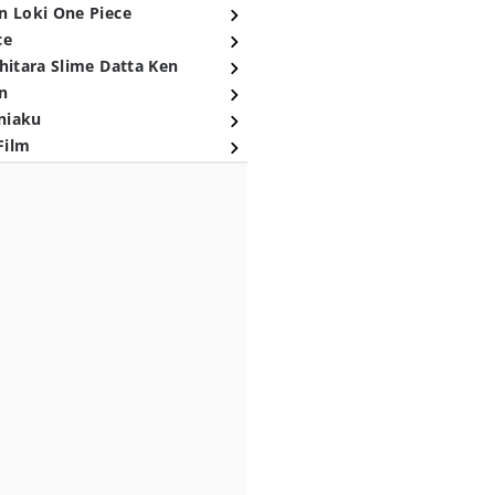
n Loki One Piece
ce
hitara Slime Datta Ken
n
niaku
Film