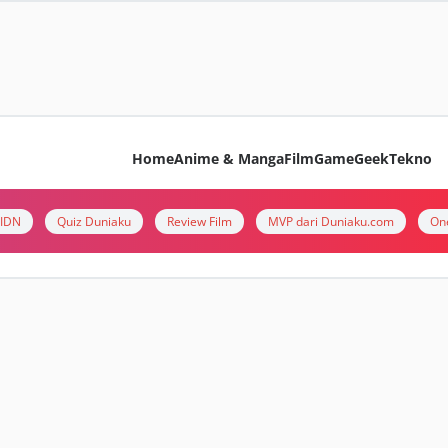
Home
Anime & Manga
Film
Game
Geek
Tekno
i IDN
Quiz Duniaku
Review Film
MVP dari Duniaku.com
On