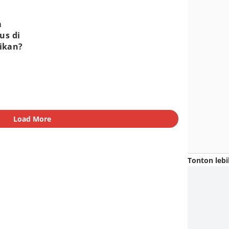
m
us di
ikan?
Load More
Tonton lebi