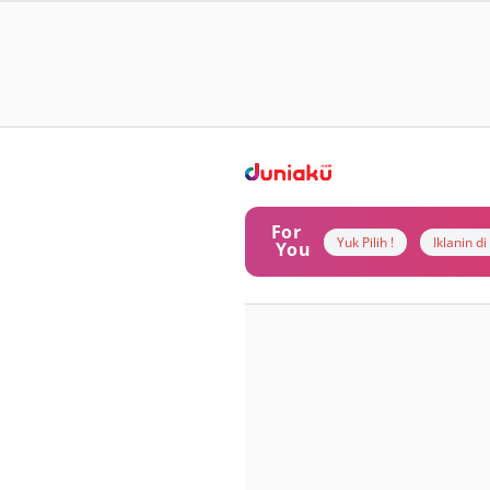
For
Yuk Pilih !
Iklanin d
You