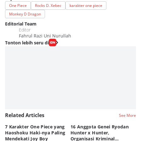
One Piece
Rocks D. Xebec
karakter one piece
Monkey D Dragon
Editorial Team
Editor
Fahrul Razi Uni Nurullah
Tonton lebih seru di
Related Articles
See More
7 Karakter One Piece yang
16 Anggota Genei Ryodan
6
Haoshoku Haki-nya Paling
Hunter x Hunter,
Se
Mendekati Joy Boy
Organisasi Kriminal
Hu