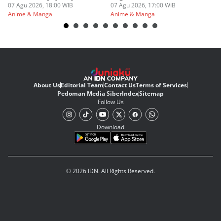
07 Agu 2026, 18:00 WIB
Berbahaya
07 Agu 2026, 17:00 WIB
07
Anime & Manga
Anime & Manga
An
About Us
Editorial Team
Contact Us
Terms of Services
Pedoman Media Siber
Index
Sitemap
Follow Us
Download
© 2026 IDN. All Rights Reserved.