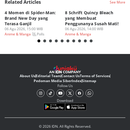
Related Articles
See More
4 Momen di Spider-Man:
8 Schrift Quincy Bleach
4
Brand New Day yang
yang Membuat
no
Terasa Ganjil
Penggunanya Susah Mati!
On
06 Agu 2026, 15:00 WIB
06 Agu 2026, 14:00 WIB
06
Polls
Anime & Manga
Anime & Manga
An
About Us
Editorial Team
Contact Us
Terms of Services
Pedoman Media Siber
Index
Sitemap
Follow Us
Download
© 2026 IDN. All Rights Reserved.