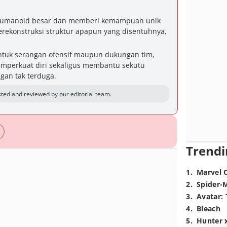
d humanoid besar dan memberi kemampuan unik
rekonstruksi struktur apapun yang disentuhnya,
tuk serangan ofensif maupun dukungan tim,
perkuat diri sekaligus membantu sekutu
gan tak terduga.
ted and reviewed by our editorial team.
Trendi
1
.
Marvel 
2
.
Spider-
3
.
Avatar: 
4
.
Bleach
5
.
Hunter 