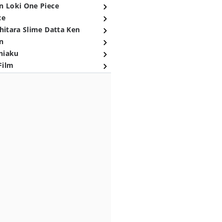
n Loki One Piece
ce
hitara Slime Datta Ken
n
niaku
Film