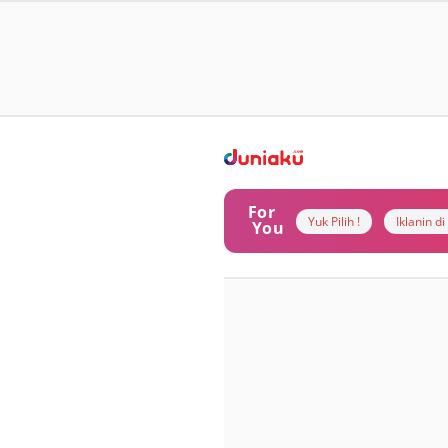
For
Yuk Pilih !
Iklanin d
You