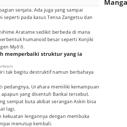
Mang
agian senjata. Ada juga yang sampai
 seperti pada kasus Tensa Zangetsu dan
nihime Aratame sedikit berbeda di mana
berbentuk humanoid besar seperti Konjiki
ngen Myō'ō.
 memperbaiki struktur yang ia
a/Bleach)
ri tak begitu destruktif namun berbahaya
ati pedangnya, Urahara memiliki kemampuan
 apapun yang disentuh Bankai tersebut.
g sempat buta akibat serangan Askin bisa
at lagi.
an kekuatan lengannya dengan membuka
sampai menutup kembali.