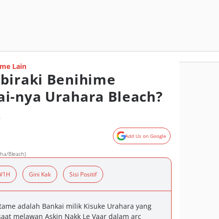
me Lain
biraki Benihime
i-nya Urahara Bleach?
o
Add Us on Google
ha/Bleach)
W1H
Gini Kak
Sisi Positif
tame adalah Bankai milik Kisuke Urahara yang
 saat melawan Askin Nakk Le Vaar dalam arc