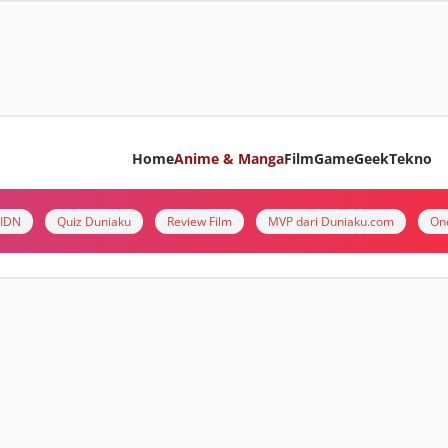
Home
Anime & Manga
Film
Game
Geek
Tekno
i IDN
Quiz Duniaku
Review Film
MVP dari Duniaku.com
On