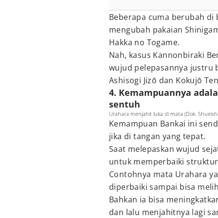
Beberapa cuma berubah di b
mengubah pakaian Shinigami
Hakka no Togame.
Nah, kasus Kannonbiraki Be
wujud pelepasannya justru 
Ashisogi Jizō dan Kokujō Te
4. Kemampuannya adalah
sentuh
Urahara menjahit luka di mata (Dok. Shueish
Kemampuan Bankai ini sendi
jika di tangan yang tepat.
Saat melepaskan wujud sej
untuk memperbaiki struktur
Contohnya mata Urahara yan
diperbaiki sampai bisa melih
Bahkan ia bisa meningkatk
dan lalu menjahitnya lagi 