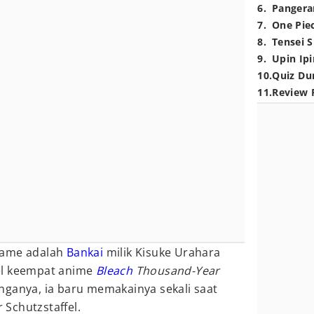
6
.
Pangera
7
.
One Pie
8
.
Tensei S
9
.
Upin Ipi
10
.
Quiz Du
11
.
Review 
tame adalah
Bankai
milik Kisuke Urahara
el keempat anime
Bleach
Thousand-Year
nganya, ia baru memakainya sekali saat
Schutzstaffel.