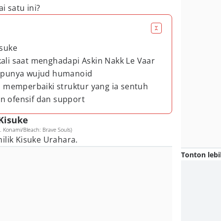
i satu ini?
isuke
kali saat menghadapi Askin Nakk Le Vaar
ng punya wujud humanoid
memperbaiki struktur yang ia sentuh
n ofensif dan support
 Kisuke
k. Konami/Bleach: Brave Souls)
ilik Kisuke Urahara.
Tonton lebi