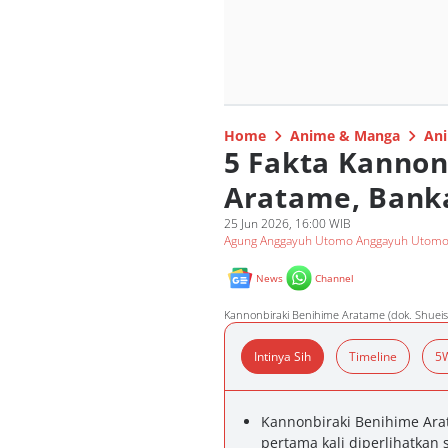
Home
Anime & Manga
Ani
5 Fakta Kannon
Aratame, Banka
25 Jun 2026, 16:00 WIB
Agung Anggayuh Utomo Anggayuh Utom
News
Channel
Kannonbiraki Benihime Aratame (dok. Shueis
Intinya Sih
Timeline
5
Kannonbiraki Benihime Ara
pertama kali diperlihatkan