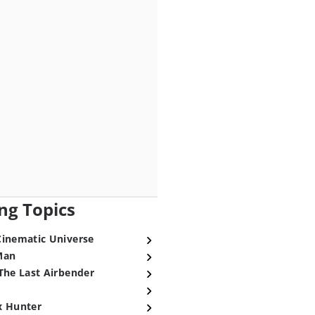
ng Topics
Cinematic Universe
Man
The Last Airbender
x Hunter