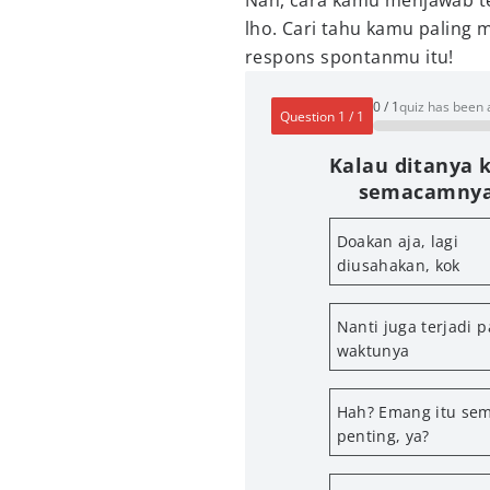
Nah, cara kamu menjawab t
lho. Cari tahu kamu paling 
respons spontanmu itu!
0
/
1
quiz has been
Question
1
/
1
Kalau ditanya k
semacamnya
Doakan aja, lagi
diusahakan, kok
Nanti juga terjadi 
waktunya
Hah? Emang itu se
penting, ya?