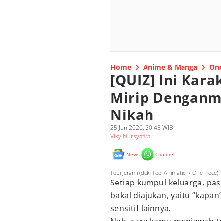
Home
Anime & Manga
One
[QUIZ] Ini Kara
Mirip Denganm
Nikah
25 Jun 2026, 20:45 WIB
Viky Nursyafira
News
Channel
Topi Jerami (dok. Toei Animation/ One Piece)
Setiap kumpul keluarga, pas
bakal diajukan, yaitu “kapan”.
sensitif lainnya.