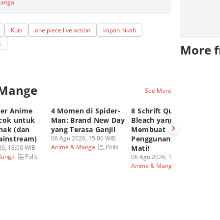
Manga
Kuis
one piece live action
kapan nikah
s
More 
 Mange
See More
ter Anime
4 Momen di Spider-
8 Schrift Quincy
4 
cok untuk
Man: Brand New Day
Bleach yang
Ya
nak (dan
yang Terasa Ganjil
Membuat
Di
ainstream)
06 Agu 2026, 15:00 WIB
Penggunanya Susah
On
Polls
Anime & Manga
6, 18:00 WIB
Mati!
06
Polls
Manga
An
06 Agu 2026, 14:00 WIB
Anime & Manga