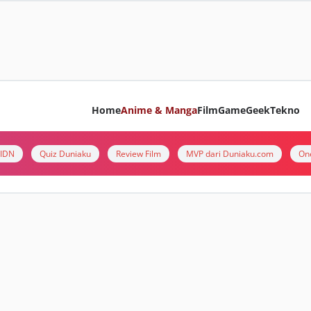
Home
Anime & Manga
Film
Game
Geek
Tekno
i IDN
Quiz Duniaku
Review Film
MVP dari Duniaku.com
On