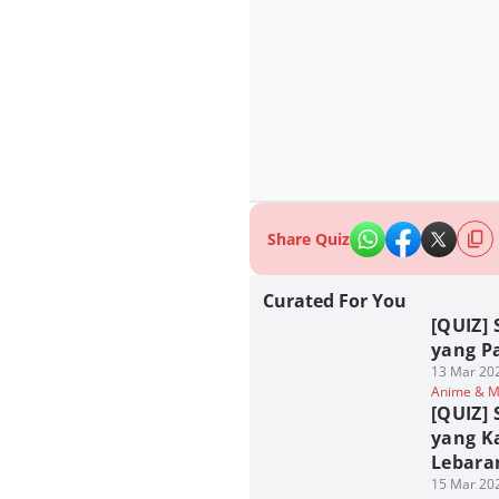
Share Quiz
Curated For You
[QUIZ] 
yang P
13 Mar 202
Anime & 
[QUIZ] 
yang K
Lebara
15 Mar 202