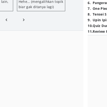
 lain,
Hehe… (mengalihkan topik
6
.
Pangera
biar gak ditanya lagi)
7
.
One Pie
8
.
Tensei S
9
.
Upin Ipi
10
.
Quiz Du
11
.
Review 