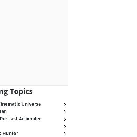
ng Topics
Cinematic Universe
Man
The Last Airbender
x Hunter