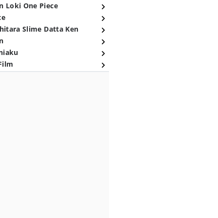
n Loki One Piece
ce
hitara Slime Datta Ken
n
niaku
Film