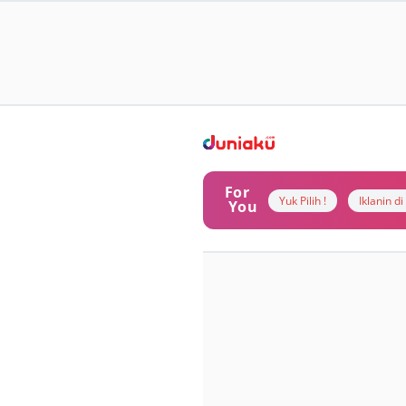
For
Yuk Pilih !
Iklanin d
You