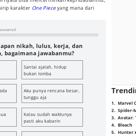
ernyata bisa mencerminkan kepribadianmu,
mirip karakter
One Piece
yang mana dari
 answered.
apan nikah, lulus, kerja, dan
, bagaimana jawabanmu?
Santai ajalah, hidup
bukan lomba
Trendi
pada
Aku punya rencana besar,
tunggu aja
1
.
Marvel 
2
.
Spider-
mua
Kalau sudah waktunya
3
.
Avatar: 
pasti aku kabarin
4
.
Bleach
5
.
Hunter 