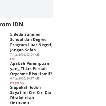
from IDN
5 Beda Summer
School dan Degree
Program Luar Negeri,
Jangan Salah
Keunggulan Yami
Karakter Terkuat
5 Teknik The
7 Aug 2026, 03:04 WIB
mi no Mi
Hunter x Hunter
Deathdealing Aski
Life
banding Haki di
dari Setiap Kategori
Bleach, Sangat
Apakah Perempuan
e Piece!
Nen
Beracun!
yang Tidak Pernah
 Agu 2026, 11:00 WIB
06 Agu 2026, 09:00 WIB
05 Agu 2026, 21:00 WIB
Orgasme Bisa Hamil?
Polls
Polls
ime & Manga
Anime & Manga
Anime & Manga
6 Aug 2026, 20:37 WIB
Pregnancy
Siapakah Jodoh
Saya? Ini Ciri-Ciri Dia
Ditakdirkan
Untukmu