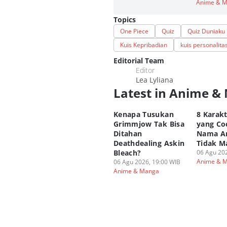
Anime & 
Topics
One Piece
Quiz
Quiz Duniaku
Kuis Kepribadian
kuis personalita
Editorial Team
Editor
Lea Lyliana
Latest in Anime &
Kenapa Tusukan
8 Karak
Grimmjow Tak Bisa
yang Co
Ditahan
Nama A
Deathdealing Askin
Tidak M
Bleach?
06 Agu 202
Anime & 
06 Agu 2026, 19:00 WIB
Anime & Manga