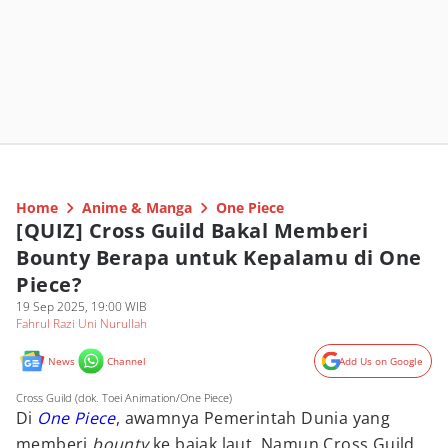
Home
Anime & Manga
One Piece
[QUIZ] Cross Guild Bakal Memberi
Bounty Berapa untuk Kepalamu di One
Piece?
19 Sep 2025, 19:00 WIB
Fahrul Razi Uni Nurullah
News
Channel
Add Us on Google
Cross Guild (dok. Toei Animation/One Piece)
Di
One Piece
, awamnya Pemerintah Dunia yang
memberi
bounty
ke bajak laut. Namun Cross Guild