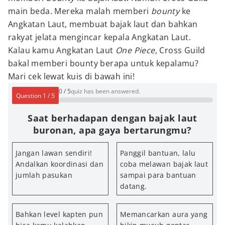
main beda. Mereka malah memberi
bounty
ke
Angkatan Laut, membuat bajak laut dan bahkan
rakyat jelata mengincar kepala Angkatan Laut.
Kalau kamu Angkatan Laut
One Piece
, Cross Guild
bakal memberi bounty berapa untuk kepalamu?
Mari cek lewat kuis di bawah ini!
0
/
5
quiz has been answered.
Question
1
/
5
Saat berhadapan dengan bajak laut
buronan, apa gaya bertarungmu?
Jangan lawan sendiri!
Panggil bantuan, lalu
Andalkan koordinasi dan
coba melawan bajak laut
jumlah pasukan
sampai para bantuan
datang.
Bahkan level kapten pun
Memancarkan aura yang