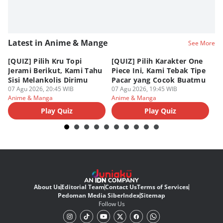
Latest in Anime & Mange
See More
[QUIZ] Pilih Kru Topi
[QUIZ] Pilih Karakter One
7 
Jerami Berikut, Kami Tahu
Piece Ini, Kami Tebak Tipe
Ha
Sisi Melankolis Dirimu
Pacar yang Cocok Buatmu
Me
07 Agu 2026, 20:45 WIB
07 Agu 2026, 19:45 WIB
07
Anime & Manga
Anime & Manga
An
Play Quiz
Play Quiz
About Us
Editorial Team
Contact Us
Terms of Services
Pedoman Media Siber
Index
Sitemap
Follow Us