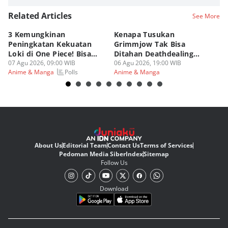
Related Articles
See More
3 Kemungkinan
Kenapa Tusukan
8 
Peningkatan Kekuatan
Grimmjow Tak Bisa
C
Loki di One Piece! Bisa
Ditahan Deathdealing
(d
Lebih OP?
07 Agu 2026, 09:00 WIB
Askin Bleach?
06 Agu 2026, 19:00 WIB
06
Polls
Anime & Manga
Anime & Manga
An
About Us
Editorial Team
Contact Us
Terms of Services
Pedoman Media Siber
Index
Sitemap
Follow Us
Download