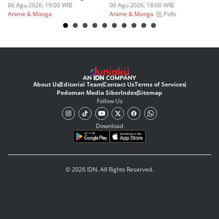
Askin Bleach?
06 Agu 2026, 19:00 WIB
06 Agu 2026, 18:00 WIB
06
Polls
Anime & Manga
Anime & Manga
An
About Us
Editorial Team
Contact Us
Terms of Services
Pedoman Media Siber
Index
Sitemap
Follow Us
Download
© 2026 IDN. All Rights Reserved.