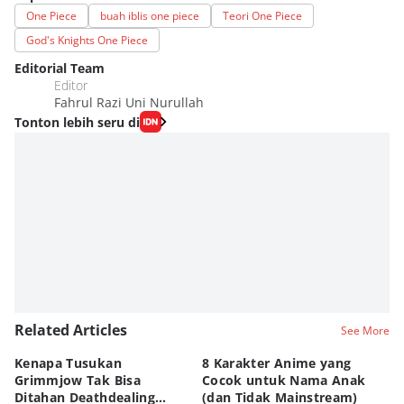
One Piece
buah iblis one piece
Teori One Piece
God's Knights One Piece
Editorial Team
Editor
Fahrul Razi Uni Nurullah
Tonton lebih seru di
Related Articles
See More
Kenapa Tusukan
8 Karakter Anime yang
4
Grimmjow Tak Bisa
Cocok untuk Nama Anak
B
Ditahan Deathdealing
(dan Tidak Mainstream)
Te