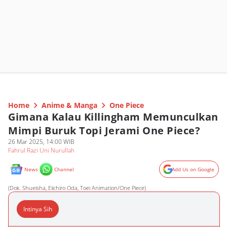
Home
Anime & Manga
One Piece
Gimana Kalau Killingham Memunculkan
Mimpi Buruk Topi Jerami One Piece?
26 Mar 2025, 14:00 WIB
Fahrul Razi Uni Nurullah
News
Channel
Add Us on Google
(Dok. Shueisha, Eiichiro Oda, Toei Animation/One Piece)
Intinya Sih