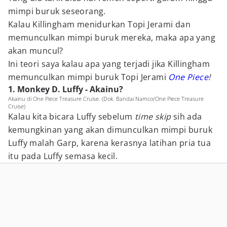
mimpi buruk seseorang.
Kalau Killingham menidurkan Topi Jerami dan
memunculkan mimpi buruk mereka, maka apa yang
akan muncul?
Ini teori saya kalau apa yang terjadi jika Killingham
memunculkan mimpi buruk Topi Jerami
One Piece
!
1. Monkey D. Luffy - Akainu?
Akainu di One Piece Treasure Cruise. (Dok. Bandai Namco/One Piece Treasure
Cruise)
Kalau kita bicara Luffy sebelum
time skip
sih ada
kemungkinan yang akan dimunculkan mimpi buruk
Luffy malah Garp, karena kerasnya latihan pria tua
itu pada Luffy semasa kecil.