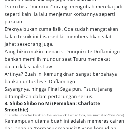
Tsuru bisa “mencuci” orang, mengubah mereka jadi
seperti kain. Ia lalu menjemur korbannya seperti
pakaian.
Efeknya bukan cuma fisik, Oda sudah mengatakan
kalau teknik ini bisa sedikit membersihkan sifat
jahat seseorang juga.
Yang bikin makin menarik: Donquixote Doflamingo
bahkan memilih mundur saat Tsuru mendekat
dalam kilas balik Law.
Artinya? Buah ini kemungkinan sangat berbahaya
bahkan untuk level Doflamingo.
Sayangnya, hingga Final Saga pun, Tsuru jarang
ditampilkan dalam pertarungan serius.
3. Shibo Shibo no Mi (Pemakan: Charlotte
Smoothie)
Charlotte Smoothie karakter One Piece (dok. Eiichiro Oda, Toei Animation/One Piece)
Kemampuan utama buah ini adalah memeras cairan
dari apapun (termasuk manusia!) yang kemudian