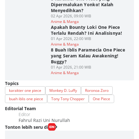
Dipermalukan Yonko! Kalah
Menyedihkan?
02 Apr 2026, 09:00 WIB
Anime & Manga
Apakah Bounty Loki One Piece
Terlalu Rendah? Ini Analisisnya!
01 Apr 2026, 22:00 WIB
Anime & Manga
8 Buah Iblis Paramecia One Piece
yang Seram Kalau Awakening!
Buggy?
01 Apr 2026, 21:00 WIB
Anime & Manga
Topics
karakter one piece
Monkey D. Luffy
Roronoa Zoro
buah iblis one piece
Tony Tony Chopper
One Piece
Editorial Team
Editor
Fahrul Razi Uni Nurullah
Tonton lebih seru di