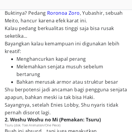
Buktinya? Pedang
Roronoa Zoro
, Yubashir, sebuah
Meito, hancur karena efek karat ini.
Kalau pedang berkualitas tinggi saja bisa rusak
seketika…
Bayangkan kalau kemampuan ini digunakan lebih
kreatif:
Menghancurkan kapal perang
Melemahkan senjata musuh sebelum
bertarung
Bahkan merusak armor atau struktur besar
Shu berpotensi jadi ancaman bagi pengguna senjata
apapun, bahkan meski ia tak bisa Haki.
Sayangnya, setelah Enies Lobby, Shu nyaris tidak
pernah disorot lagi.
2. Woshu Woshu no Mi (Pemakan: Tsuru)
Tsuru (dok. Toei Animation/One Piece)
Buah ini absurd… tapi juga menakutkan.