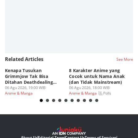
Related Articles
See More
Kenapa Tusukan
8 Karakter Anime yang
4
Grimmjow Tak Bisa
Cocok untuk Nama Anak
B
Ditahan Deathdealing
(dan Tidak Mainstream)
Te
Askin Bleach?
06 Agu 2026, 19:00 WIB
06 Agu 2026, 18:00 WIB
06
Polls
Anime & Manga
Anime & Manga
An
About Us
Editorial Team
Contact Us
Terms of Services