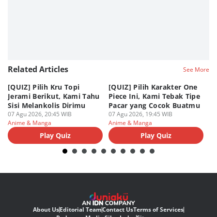
Related Articles
See More
[QUIZ] Pilih Kru Topi
[QUIZ] Pilih Karakter One
7 
Jerami Berikut, Kami Tahu
Piece Ini, Kami Tebak Tipe
Ha
Sisi Melankolis Dirimu
Pacar yang Cocok Buatmu
Me
07 Agu 2026, 20:45 WIB
07 Agu 2026, 19:45 WIB
07
Anime & Manga
Anime & Manga
An
Play Quiz
Play Quiz
About Us
Editorial Team
Contact Us
Terms of Services