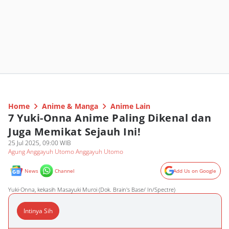
Home
Anime & Manga
Anime Lain
7 Yuki-Onna Anime Paling Dikenal dan
Juga Memikat Sejauh Ini!
25 Jul 2025, 09:00 WIB
Agung Anggayuh Utomo Anggayuh Utomo
News
Channel
Add Us on Google
Yuki-Onna, kekasih Masayuki Muroi (Dok. Brain's Base/ In/Spectre)
Intinya Sih