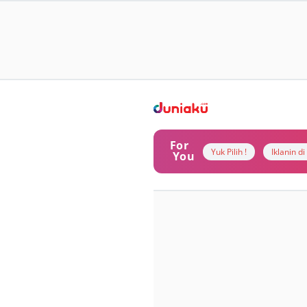
For
Yuk Pilih !
Iklanin d
You