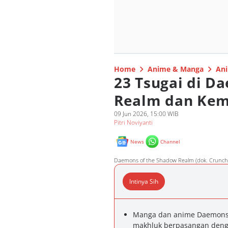
Home
Anime & Manga
Ani
23 Tsugai di D
Realm dan Ke
09 Jun 2026, 15:00 WIB
Pitri Noviyanti
News
Channel
Daemons of the Shadow Realm (dok. Crunch
Intinya Sih
Manga dan anime Daemons 
makhluk berpasangan denga