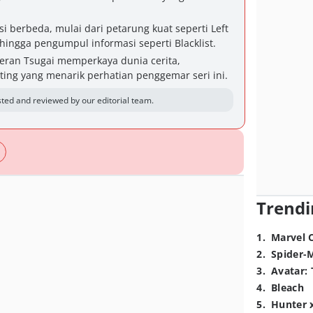
si berbeda, mulai dari petarung kuat seperti Left
hingga pengumpul informasi seperti Blacklist.
ran Tsugai memperkaya dunia cerita,
ing yang menarik perhatian penggemar seri ini.
ted and reviewed by our editorial team.
Trendi
1
.
Marvel 
2
.
Spider-
3
.
Avatar: 
4
.
Bleach
5
.
Hunter 