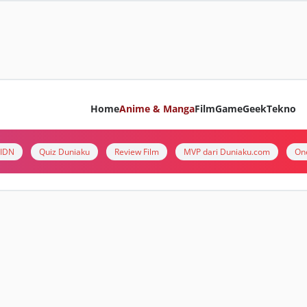
Home
Anime & Manga
Film
Game
Geek
Tekno
i IDN
Quiz Duniaku
Review Film
MVP dari Duniaku.com
On