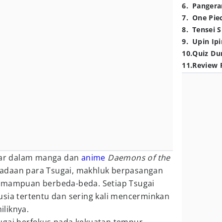
6
.
Pangera
7
.
One Pie
8
.
Tensei S
9
.
Upin Ipi
10
.
Quiz Du
11
.
Review 
esar dalam manga dan
anime
Daemons of the
adaan para Tsugai, makhluk berpasangan
kemampuan berbeda-beda. Setiap Tsugai
usia tertentu dan sering kali mencerminkan
liknya.