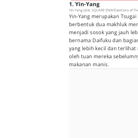
1. Yin-Yang
Yin-Yang (dok. SQUARE ENIX/Daemons of Th
Yin-Yang merupakan Tsugai 
berbentuk dua makhluk men
menjadi sosok yang jauh lebi
bernama Daifuku dan bagia
yang lebih kecil dan terlih
oleh tuan mereka sebelumn
makanan manis.