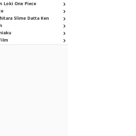
n Loki One Piece
ce
hitara Slime Datta Ken
n
niaku
Film