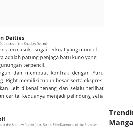
an Deities
s/Daemons of the Shadow Realm)
ties termasuk Tsugai terkuat yang muncul
ka adalah patung penjaga batu kuno yang
unungan terpencil.
ngun dan membuat kontrak dengan Yuru
g. Right memiliki tubuh besar serta ekspresi
kan Left dikenal tenang dan selalu terlihat
an cerita, keduanya menjadi pelindung setia
Trendi
olf
Mang
ns of the Shadow Realm (dok. Bones Film/Daemons of the Shadow