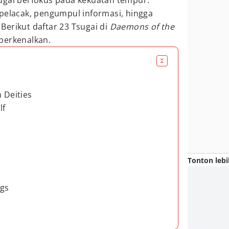
ugai berfokus pada kekuatan tempur.
 pelacak, pengumpul informasi, hingga
erikut daftar 23 Tsugai di
Daemons of the
perkenalkan.
n Deities
lf
Tonton lebi
egs