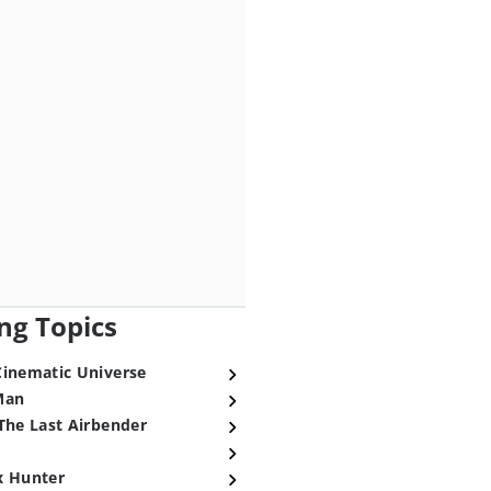
ng Topics
Cinematic Universe
Man
The Last Airbender
x Hunter