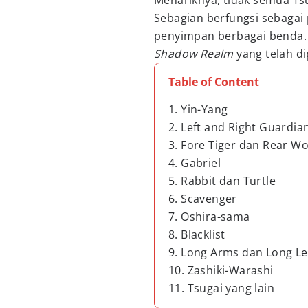
Menariknya, tidak semua Ts
Sebagian berfungsi sebagai
penyimpan berbagai benda. B
Shadow Realm
yang telah di
Table of Content
1. Yin-Yang
2. Left and Right Guardia
3. Fore Tiger dan Rear Wo
4. Gabriel
5. Rabbit dan Turtle
6. Scavenger
7. Oshira-sama
8. Blacklist
9. Long Arms dan Long L
10. Zashiki-Warashi
11. Tsugai yang lain