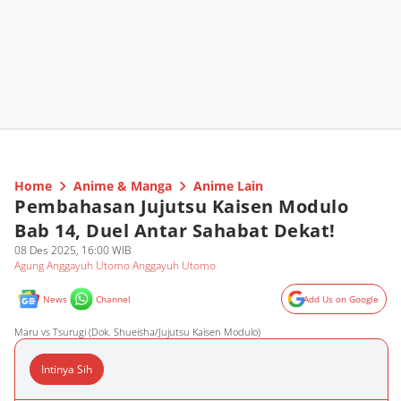
Home
Anime & Manga
Anime Lain
Pembahasan Jujutsu Kaisen Modulo
Bab 14, Duel Antar Sahabat Dekat!
08 Des 2025, 16:00 WIB
Agung Anggayuh Utomo Anggayuh Utomo
News
Channel
Add Us on Google
Maru vs Tsurugi (Dok. Shueisha/Jujutsu Kaisen Modulo)
Intinya Sih