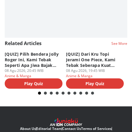
Related Articles
See More
[QUIZ] Pilih Bendera Jolly
[QUIZ] Dari Kru Topi
P
Roger Ini, Kami Tebak
Jerami One Piece, Kami
di
Seperti Apa Jiwa Bajak
Tebak Seberapa Kuat
K
Laut Dalam Dirimu
08 Agu 2026, 20:45 WIB
Mentalmu
08 Agu 2026, 19:45 WIB
08
Anime & Manga
Anime & Manga
An
Play Quiz
Play Quiz
About Us
Editorial Team
Contact Us
Terms of Services