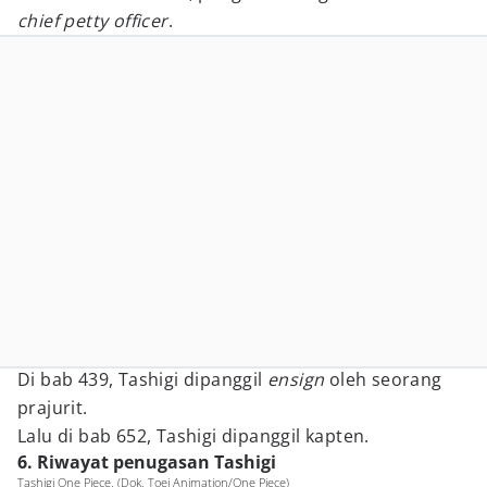
chief petty officer
.
Di bab 439, Tashigi dipanggil
ensign
oleh seorang
prajurit.
Lalu di bab 652, Tashigi dipanggil kapten.
6. Riwayat penugasan Tashigi
Tashigi One Piece. (Dok. Toei Animation/One Piece)