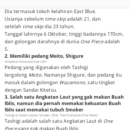
Dia termasuk tokoh kelahiran East Blue.
Usianya sebelum
time skip
adalah 21, dan
setelah
time skip
dia 23 tahun.
Tanggal lahirnya 6 Oktober, tinggi badannya 170cm,
dan golongan darahnya di dunia
One Piece
adalah
S.
2. Memiliki pedang Meito, Shigure
onepiece-treasurecruise.com
Pedang yang digunakan oleh Tashigi
tergolong
Meito
. Namanya Shigure, dan pedang itu
masuk dalam golongan
Wazamono,
satu tingkat
dengan Sandai Kitetsu.
3. Salah satu Angkatan Laut yang gak makan Buah
Iblis, namun dia pernah memakai kekuatan Buah
Iblis saat memakai tubuh Smoker
Tashigi di dalam badan Smoker. (Dok. Toei Animation/One Piece)
Tashigi adalah salah satu Angkatan Laut di
One
Piece
yang gak makan Buah Iblis.