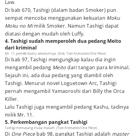
Law.
Di bab 670, Tashigi (dalam badan Smoker) pun
sempat mencoba menggunakan kekuatan
Moku
Moku no Mi
milik Smoker. Namun Tashigi dapat
diatasi dengan mudah oleh Luffy.
4. Tashigi sudah memperoleh dua pedang Meito
dari kriminal
Mr. 11, pemilik Kashu sebelumnya. (Dok. Toei Animation/One Piece)
Di bab 97, Tashigi mengungkap kalau dia ingin
mengambil pedang
Meito
dari tangan para kriminal.
Sejauh ini, ada dua pedang yang diambil oleh
Tashigi. Menurut novel Loguetown Arc, Tashigi
pernah mengambil Yamaoroshi dari Billy the Orca
Killer.
Lalu Tashigi juga mengambil pedang Kashu, tadinya
milik Mr. 11.
5. Perkembangan pangkat Tashigi
Tashigi memasang muka masam. (Toei Animation/One Piece)
Di
One Piece
bab 98, pangkat Tashigi adalah
master