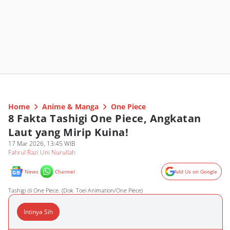
Home
Anime & Manga
One Piece
8 Fakta Tashigi One Piece, Angkatan
Laut yang Mirip Kuina!
17 Mar 2026, 13:45 WIB
Fahrul Razi Uni Nurullah
News
Channel
Add Us on Google
Tashigi di One Piece. (Dok. Toei Animation/One Piece)
Intinya Sih