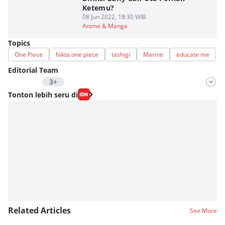
Ketemu?
08 Jun 2022, 18:30 WIB
Anime & Manga
Topics
One Piece
fakta one piece
tashigi
Marine
educate me
Editorial Team
3+
Editor
Tonton lebih seru di
Fahrul Razi Uni Nurullah
Editor
Meutia Amalia Putri
Editor
Fahreza Murnanda
Editor
Eddy Rusmanto
Related Articles
See More