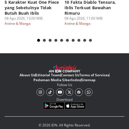
5 Karakter Kuat One Piece
10 Fakta Diablo Tensura,
Be
yang Sebetulnya Tidak
Iblis Terkuat Bawahan
An
Butuh Buah Iblis
Rimuru
Ar
08 Agu 2026, 13:00 WIB
08 Agu 2026, 11:00 WIB
08
Anime & Manga
Anime & Manga
An
About Us
Editorial Team
Contact Us
Terms of Services
Pedoman Media Siber
Index
Sitemap
Follow Us
Download
© 2026 IDN. All Rights Reserved.