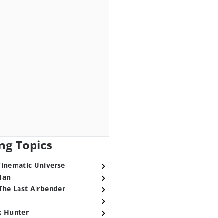
ng Topics
Cinematic Universe
Man
The Last Airbender
x Hunter