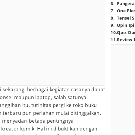
6
.
Pangera
7
.
One Pie
8
.
Tensei S
9
.
Upin Ipi
10
.
Quiz Du
11
.
Review 
ti sekarang, berbagai kegiatan rasanya dapat
ponsel maupun laptop, salah satunya
ggihan itu, tutinitas pergi ke toko buku
 terbaru pun perlahan mulai ditinggalkan.
g menyadari betapa pentingnya
kreator komik. Hal ini dibuktikan dengan