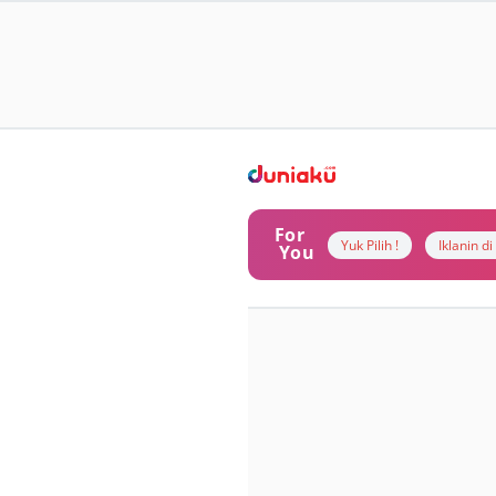
For
Yuk Pilih !
Iklanin d
You