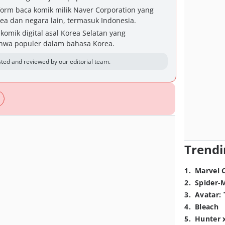
m baca komik milik Naver Corporation yang
a dan negara lain, termasuk Indonesia.
komik digital asal Korea Selatan yang
wa populer dalam bahasa Korea.
ted and reviewed by our editorial team.
Trendi
1
.
Marvel 
2
.
Spider-
3
.
Avatar: 
4
.
Bleach
5
.
Hunter 