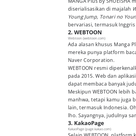
MANGA Plus by SHUEISHA me
diserialisasikan di majalah
W
Young Jump, Tonari no You
bervariasi, termasuk Inggris
2. WEBTOON
Webtoon (webtoon.com)
Ada alasan khusus Manga Plu
mereka punya platform baca
Naver Corporation.
WEBTOON resmi diperkenalk
pada 2015. Web dan aplikas
dapat membaca banyak judul
Meskipun WEBTOON lebih ba
manhwa, tetapi kamu juga b
lain, termasuk Indonesia. O
lho. Sayangnya, judulnya sa
3. KakaoPage
KakaoPage (page.kakao.com)
Selain WEBTOON, platform ko