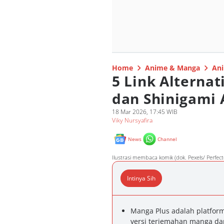
Home
Anime & Manga
Ani
5 Link Alternat
dan Shinigami 
18 Mar 2026, 17:45 WIB
Viky Nursyafira
News
Channel
Ilustrasi membaca komik (dok. Pexels/ Perfec
Intinya Sih
Manga Plus adalah platfor
versi terjemahan manga dar