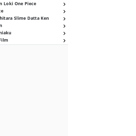
n Loki One Piece
ce
hitara Slime Datta Ken
n
niaku
Film