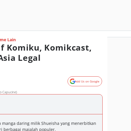
me Lain
if Komiku, Komikcast,
Asia Legal
Add Us on Google
to Capucine)
m manga daring milik Shueisha yang menerbitkan
i berbagai majalah populer.