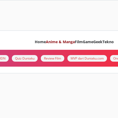
Home
Anime & Manga
Film
Game
Geek
Tekno
i IDN
Quiz Duniaku
Review Film
MVP dari Duniaku.com
On