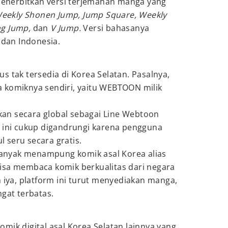
nerbitkan versi terjemahan manga yang
eekly Shonen Jump, Jump Square, Weekly
ng Jump,
dan
V Jump.
Versi bahasanya
 dan Indonesia.
s tak tersedia di Korea Selatan. Pasalnya,
 komiknya sendiri, yaitu WEBTOON milik
an secara global sebagai Line Webtoon
i ini cukup digandrungi karena pengguna
 seru secara gratis.
nyak menampung komik asal Korea alias
isa membaca komik berkualitas dari negara
h iya, platform ini turut menyediakan manga,
ngat terbatas.
mik digital asal Korea Selatan lainnya yang