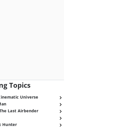
ng Topics
Cinematic Universe
Man
The Last Airbender
x Hunter