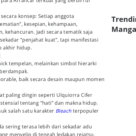
ara Arrancar terkuat yang berdiri di
secara konsep: Setiap anggota
Trendi
ematian”, kesepian, kehampaan,
Mang
 kehancuran. Jadi secara tematik saja
sekadar “penjahat kuat”, tapi manifestasi
 akhir hidup.
:
k tempelan, melainkan simbol hierarki
 berdampak.
orable, baik secara desain maupun momen
at paling dingin seperti Ulquiorra Cifer
stensial tentang “hati” dan makna hidup.
suk salah satu karakter
Bleach
terpopuler
 sering terasa lebih dari sekadar adu
yang menyelip di tengah ledakan reiatsu.