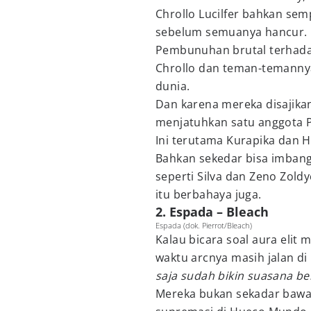
Chrollo Lucilfer bahkan sem
sebelum semuanya hancur.
Pembunuhan brutal terhadap S
Chrollo dan teman-temannya
dunia.
Dan karena mereka disajikan
menjatuhkan satu anggota P
Ini terutama Kurapika dan H
Bahkan sekedar bisa imbang
seperti Silva dan Zeno Zol
itu berbahaya juga.
2. Espada – Bleach
Espada (dok. Pierrot/Bleach)
Kalau bicara soal aura elit
waktu arcnya masih jalan d
saja sudah bikin suasana b
Mereka bukan sekadar bawa