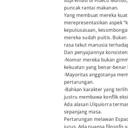
supremasi di Hueco Mundo, p
puncak rantai makanan.
Yang membuat mereka kuat 
merepresentasikan aspek “k
keputusasaan, kesombongan,
mereka sudah puitis. Bukan 
rasa takut manusia terhadap
Dan penyajiannya konsisten
-Nomor mereka bukan gimmic
kekuatan yang benar-benar
-Mayoritas anggotanya mem
pertarungan.
-Bahkan karakter yang terlih
justru membawa konflik eksi
Ada alasan Ulquiorra terma
sepanjang masa.
Pertarungan melawan Espada
jurus. Ada nuansa filosofis 