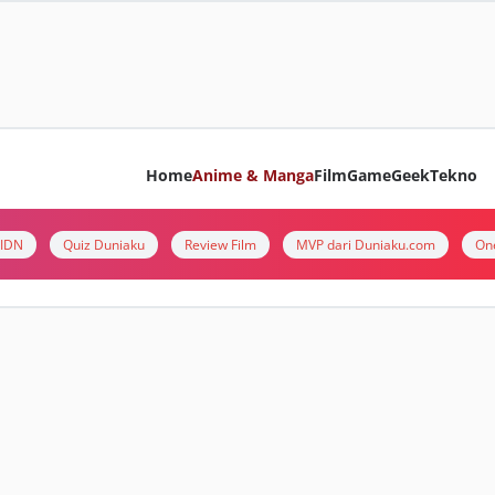
Home
Anime & Manga
Film
Game
Geek
Tekno
i IDN
Quiz Duniaku
Review Film
MVP dari Duniaku.com
On