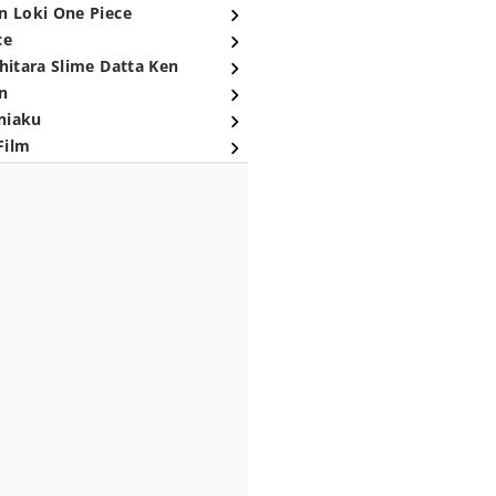
n Loki One Piece
ce
hitara Slime Datta Ken
n
niaku
Film