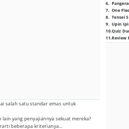
6
.
Pangera
7
.
One Pie
8
.
Tensei S
9
.
Upin Ipi
10
.
Quiz Du
11
.
Review 
ai salah satu standar emas untuk
in lain yang penyajiannya sekuat mereka?
erarti beberapa kriterianya...