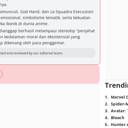
nya.
omunculi, God Hand, dan La Squadra Esecuzioni
r emosional, simbolisme tematik, serta kekuatan
a ikonik di dunia anime.
 dianggap berhasil melampaui stereotip “penjahat
n kedalaman moral dan eksistensial yang
p dikenang oleh para penggemar.
ted and reviewed by our editorial team.
Trendi
1
.
Marvel 
2
.
Spider-
3
.
Avatar: 
4
.
Bleach
5
.
Hunter 