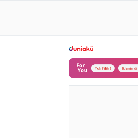
For
Yuk Pilih !
Iklanin d
You