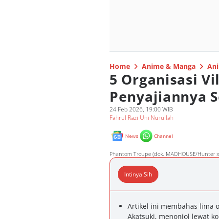
Home
Anime & Manga
Ani
5 Organisasi Vi
Penyajiannya S
24 Feb 2026, 19:00 WIB
Fahrul Razi Uni Nurullah
News
Channel
Phantom Troupe (dok. MADHOUSE/Hunter x
Intinya Sih
Artikel ini membahas lima o
Akatsuki, menonjol lewat ko