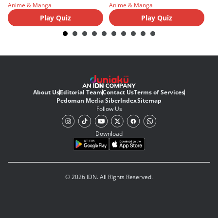
Anime & Manga
Anime & Manga
An
Play Quiz
Play Quiz
About Us
Editorial Team
Contact Us
Terms of Services
Pedoman Media Siber
Index
Sitemap
Follow Us
Download
© 2026 IDN. All Rights Reserved.