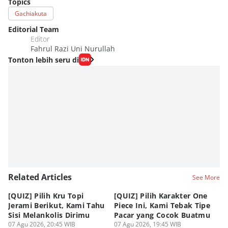
Topics
Gachiakuta
Editorial Team
Editor
Fahrul Razi Uni Nurullah
Tonton lebih seru di
Related Articles
See More
[QUIZ] Pilih Kru Topi
[QUIZ] Pilih Karakter One
7 
Jerami Berikut, Kami Tahu
Piece Ini, Kami Tebak Tipe
Ha
Sisi Melankolis Dirimu
Pacar yang Cocok Buatmu
Me
07 Agu 2026, 20:45 WIB
07 Agu 2026, 19:45 WIB
07