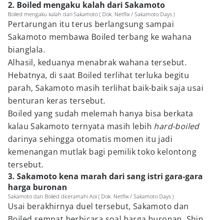
2. Boiled mengaku kalah dari Sakamoto
Boiled mengaku kalah dari Sakamoto ( Dok. Netflix / Sakamoto Days )
Pertarungan itu terus berlangsung sampai
Sakamoto membawa Boiled terbang ke wahana
bianglala.
Alhasil, keduanya menabrak wahana tersebut.
Hebatnya, di saat Boiled terlihat terluka begitu
parah, Sakamoto masih terlihat baik-baik saja usai
benturan keras tersebut.
Boiled yang sudah melemah hanya bisa berkata
kalau Sakamoto ternyata masih lebih
hard-boiled
darinya sehingga otomatis momen itu jadi
kemenangan mutlak bagi pemilik toko kelontong
tersebut.
3. Sakamoto kena marah dari sang istri gara-gara
harga buronan
Sakamoto dan Boiled diceramahi Aoi ( Dok. Netflix / Sakamoto Days )
Usai berakhirnya duel tersebut, Sakamoto dan
Boiled sempat berbicara soal harga buronan. Shin