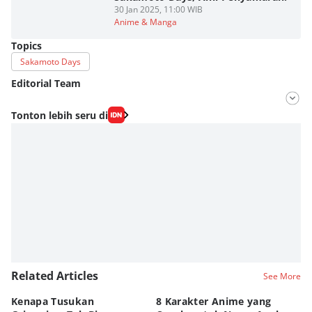
30 Jan 2025, 11:00 WIB
Anime & Manga
Topics
Sakamoto Days
Editorial Team
Editor
Tonton lebih seru di
Fahrul Razi Uni Nurullah
Editor
Agung Anggayuh Utomo Anggayuh Utomo
Related Articles
See More
Kenapa Tusukan
8 Karakter Anime yang
4