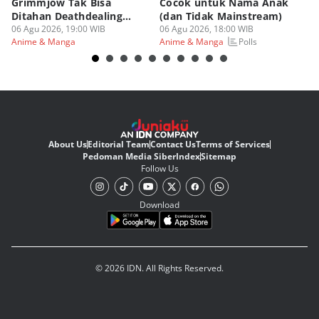
Grimmjow Tak Bisa
Cocok untuk Nama Anak
B
Ditahan Deathdealing
(dan Tidak Mainstream)
Te
Askin Bleach?
06 Agu 2026, 19:00 WIB
06 Agu 2026, 18:00 WIB
06
Polls
Anime & Manga
Anime & Manga
An
About Us
Editorial Team
Contact Us
Terms of Services
Pedoman Media Siber
Index
Sitemap
Follow Us
Download
© 2026 IDN. All Rights Reserved.