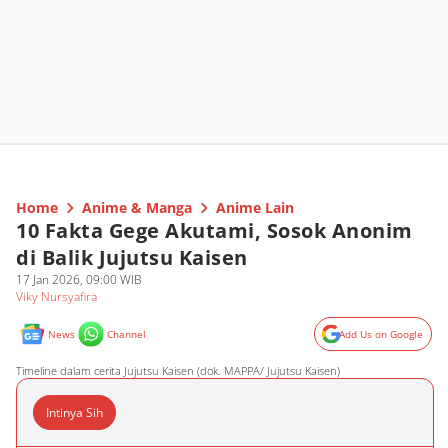
Home
Anime & Manga
Anime Lain
10 Fakta Gege Akutami, Sosok Anonim
di Balik Jujutsu Kaisen
17 Jan 2026, 09:00 WIB
Viky Nursyafira
News
Channel
Add Us on Google
Timeline dalam cerita Jujutsu Kaisen (dok. MAPPA/ Jujutsu Kaisen)
Intinya Sih