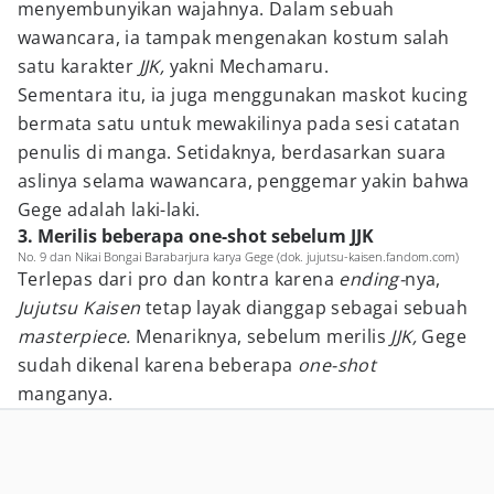
menyembunyikan wajahnya. Dalam sebuah
wawancara, ia tampak mengenakan kostum salah
satu karakter
JJK,
yakni Mechamaru.
Sementara itu, ia juga menggunakan maskot kucing
bermata satu untuk mewakilinya pada sesi catatan
penulis di manga. Setidaknya, berdasarkan suara
aslinya selama wawancara, penggemar yakin bahwa
Gege adalah laki-laki.
3. Merilis beberapa one-shot sebelum JJK
No. 9 dan Nikai Bongai Barabarjura karya Gege (dok. jujutsu-kaisen.fandom.com)
Terlepas dari pro dan kontra karena
ending-
nya,
Jujutsu Kaisen
tetap layak dianggap sebagai sebuah
masterpiece.
Menariknya, sebelum merilis
JJK,
Gege
sudah dikenal karena beberapa
one-shot
manganya.