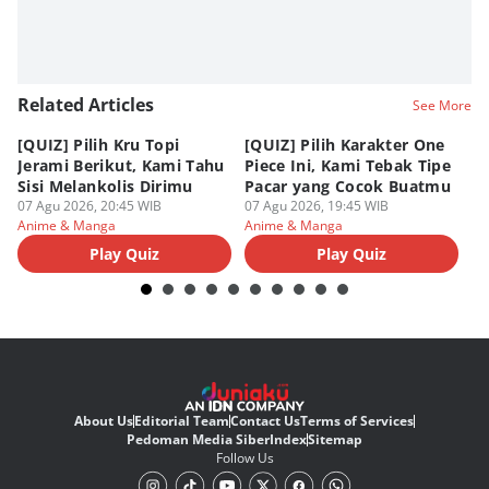
Related Articles
See More
[QUIZ] Pilih Kru Topi
[QUIZ] Pilih Karakter One
7 
Jerami Berikut, Kami Tahu
Piece Ini, Kami Tebak Tipe
Ha
Sisi Melankolis Dirimu
Pacar yang Cocok Buatmu
Me
07 Agu 2026, 20:45 WIB
07 Agu 2026, 19:45 WIB
07
Anime & Manga
Anime & Manga
An
Play Quiz
Play Quiz
About Us
Editorial Team
Contact Us
Terms of Services
Pedoman Media Siber
Index
Sitemap
Follow Us