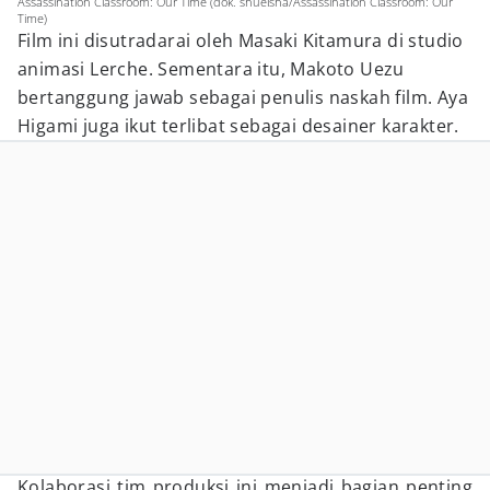
Assassination Classroom: Our Time (dok. shueisha/Assassination Classroom: Our
Time)
Film ini disutradarai oleh Masaki Kitamura di studio
animasi Lerche. Sementara itu, Makoto Uezu
bertanggung jawab sebagai penulis naskah film. Aya
Higami juga ikut terlibat sebagai desainer karakter.
Kolaborasi tim produksi ini menjadi bagian penting