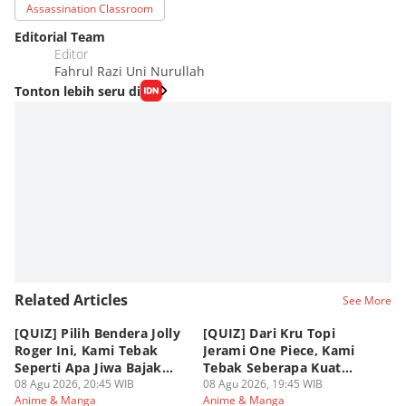
Assassination Classroom
Editorial Team
Editor
Fahrul Razi Uni Nurullah
Tonton lebih seru di
Related Articles
See More
[QUIZ] Pilih Bendera Jolly
[QUIZ] Dari Kru Topi
P
Roger Ini, Kami Tebak
Jerami One Piece, Kami
di
Seperti Apa Jiwa Bajak
Tebak Seberapa Kuat
K
Laut Dalam Dirimu
08 Agu 2026, 20:45 WIB
Mentalmu
08 Agu 2026, 19:45 WIB
08
Anime & Manga
Anime & Manga
An