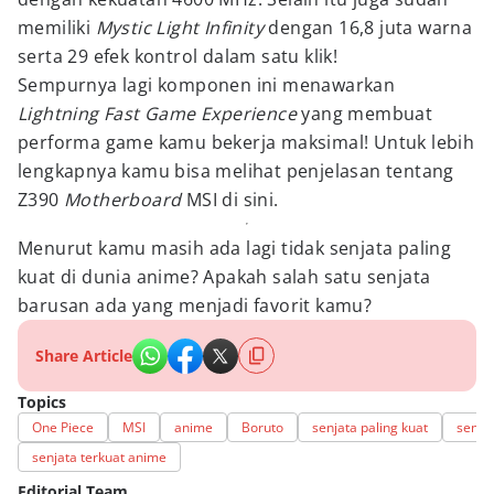
memiliki
Mystic Light Infinity
dengan 16,8 juta warna
serta 29 efek kontrol dalam satu klik!
Sempurnya lagi komponen ini menawarkan
Lightning Fast Game Experience
yang membuat
performa game kamu bekerja maksimal! Untuk lebih
lengkapnya kamu bisa melihat penjelasan tentang
Z390
Motherboard
MSI di sini.
Menurut kamu masih ada lagi tidak senjata paling
kuat di dunia anime? Apakah salah satu senjata
barusan ada yang menjadi favorit kamu?
Share Article
Topics
One Piece
MSI
anime
Boruto
senjata paling kuat
senja
senjata terkuat anime
Editorial Team