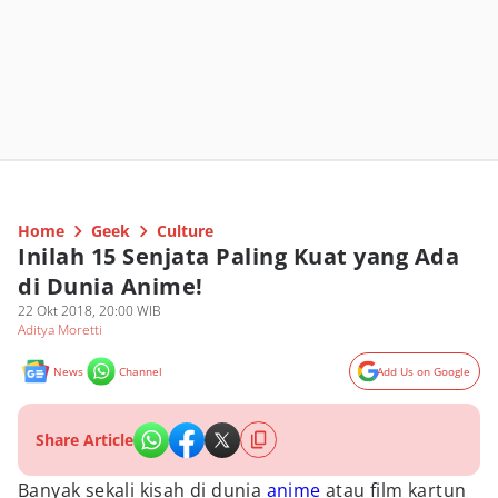
Home
Geek
Culture
Inilah 15 Senjata Paling Kuat yang Ada
di Dunia Anime!
22 Okt 2018, 20:00 WIB
Aditya Moretti
News
Channel
Add Us on Google
Share Article
Banyak sekali kisah di dunia
anime
atau film kartun