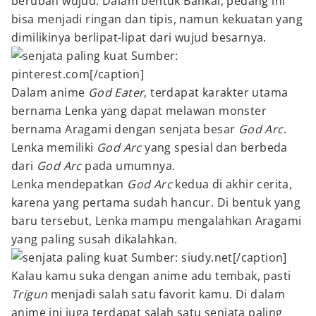
berubah wujud. Dalam bentuk Bankai, pedang ini
bisa menjadi ringan dan tipis, namun kekuatan yang
dimilikinya berlipat-lipat dari wujud besarnya.
Sumber:
pinterest.com[/caption]
Dalam anime
God Eater
, terdapat karakter utama
bernama Lenka yang dapat melawan monster
bernama Aragami dengan senjata besar
God Arc
.
Lenka memiliki
God Arc
yang spesial dan berbeda
dari
God Arc
pada umumnya.
Lenka mendepatkan
God Arc
kedua di akhir cerita,
karena yang pertama sudah hancur. Di bentuk yang
baru tersebut, Lenka mampu mengalahkan Aragami
yang paling susah dikalahkan.
Sumber: siudy.net[/caption]
Kalau kamu suka dengan anime adu tembak, pasti
Trigun
menjadi salah satu favorit kamu. Di dalam
anime ini juga terdapat salah satu senjata paling