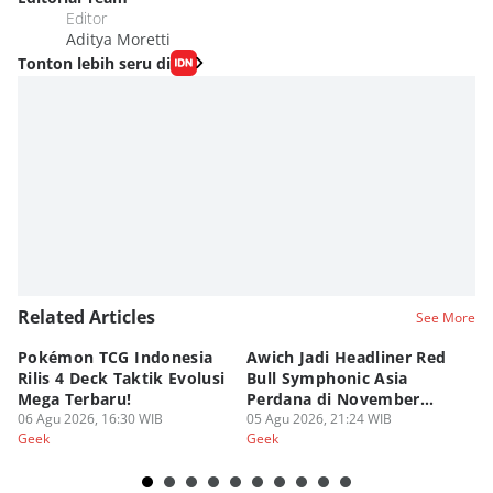
Editor
Aditya Moretti
Tonton lebih seru di
Related Articles
See More
Pokémon TCG Indonesia
Awich Jadi Headliner Red
Ko
Rilis 4 Deck Taktik Evolusi
Bull Symphonic Asia
Du
Mega Terbaru!
Perdana di November
Ha
06 Agu 2026, 16:30 WIB
2026!
05 Agu 2026, 21:24 WIB
Sy
03
Geek
Geek
Ge