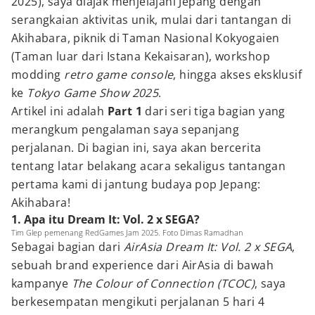
2025), saya diajak menjelajahi Jepang dengan
serangkaian aktivitas unik, mulai dari tantangan di
Akihabara, piknik di Taman Nasional Kokyogaien
(Taman luar dari Istana Kekaisaran), workshop
modding
retro game console
, hingga akses eksklusif
ke
Tokyo Game Show 2025
.
Artikel ini adalah
Part 1
dari seri tiga bagian yang
merangkum pengalaman saya sepanjang
perjalanan. Di bagian ini, saya akan bercerita
tentang latar belakang acara sekaligus tantangan
pertama kami di jantung budaya pop Jepang:
Akihabara!
1. Apa itu Dream It: Vol. 2 x SEGA?
Tim Glep pemenang RedGames Jam 2025. Foto Dimas Ramadhan
Sebagai bagian dari
AirAsia
Dream It: Vol. 2 x SEGA
,
sebuah brand experience dari AirAsia di bawah
kampanye
The Colour of Connection (TCOC)
, saya
berkesempatan mengikuti perjalanan 5 hari 4