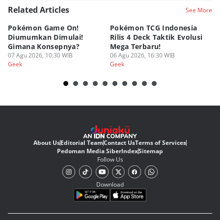
Related Articles
See More
Pokémon Game On!
Pokémon TCG Indonesia
Aw
Diumumkan Dimulai!
Rilis 4 Deck Taktik Evolusi
Bu
Gimana Konsepnya?
Mega Terbaru!
P
07 Agu 2026, 10:30 WIB
06 Agu 2026, 16:30 WIB
20
05
Geek
Geek
Ge
About Us
Editorial Team
Contact Us
Terms of Services
Pedoman Media Siber
Index
Sitemap
Follow Us
Download