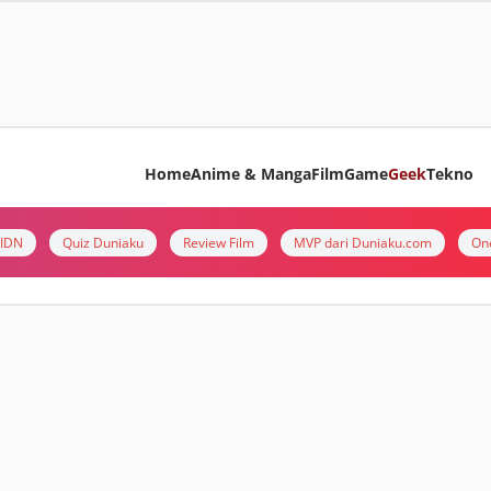
Home
Anime & Manga
Film
Game
Geek
Tekno
i IDN
Quiz Duniaku
Review Film
MVP dari Duniaku.com
On