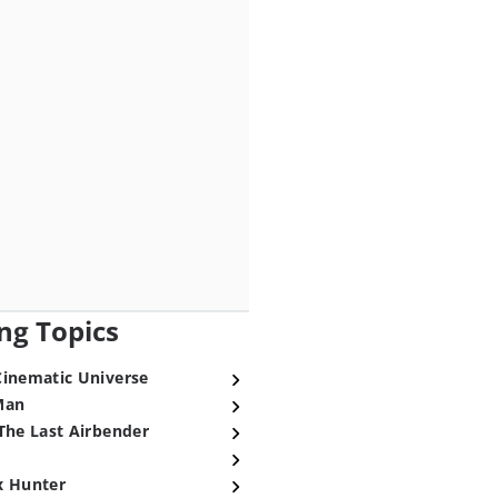
ng Topics
Cinematic Universe
Man
The Last Airbender
x Hunter