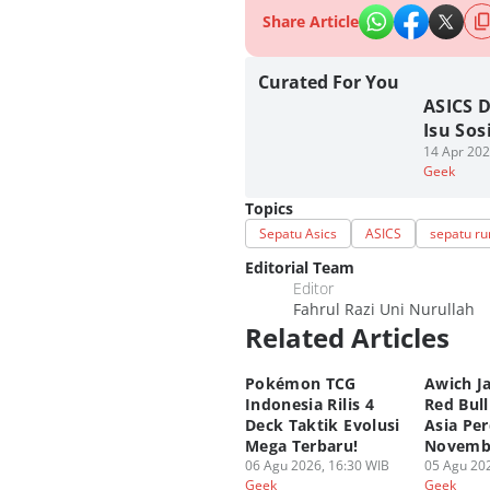
Share Article
Curated For You
ASICS 
Isu Sos
14 Apr 202
Geek
Topics
Sepatu Asics
ASICS
sepatu ru
Editorial Team
Editor
Fahrul Razi Uni Nurullah
Related Articles
Pokémon TCG
Awich Ja
Indonesia Rilis 4
Red Bul
Deck Taktik Evolusi
Asia Per
Mega Terbaru!
Novembe
06 Agu 2026, 16:30 WIB
05 Agu 202
Geek
Geek