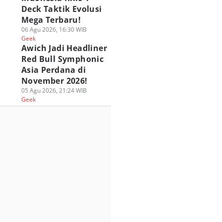
Deck Taktik Evolusi
Mega Terbaru!
06 Agu 2026, 16:30 WIB
Geek
Awich Jadi Headliner
Red Bull Symphonic
Asia Perdana di
November 2026!
05 Agu 2026, 21:24 WIB
Geek
UIZ] Seberapa
ASICS Hadirkan Pop
Popmama.com Gel
bu Kamu? Uji
Up Experience GEL-
Pesta Anak Bahagi
wat Kuis Ini
STRATUS MC di Blok
2026 di Hari Anak
 Agu 2026, 20:45 WIB
M!
Nasional!
ek
02 Agu 2026, 08:30 WIB
26 Jul 2026, 16:30 WIB
Geek
Geek