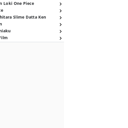
n Loki One Piece
ce
hitara Slime Datta Ken
n
niaku
Film