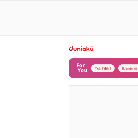
For
Yuk Pilih !
Iklanin d
You