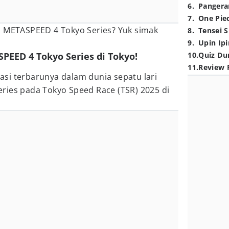
6
.
Pangera
7
.
One Pie
S METASPEED 4 Tokyo Series? Yuk simak
8
.
Tensei S
9
.
Upin Ipi
PEED 4 Tokyo Series di Tokyo!
10
.
Quiz Du
11
.
Review 
si terbarunya dalam dunia sepatu lari
ries pada Tokyo Speed Race (TSR) 2025 di