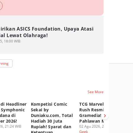
Dirikan ASICS Foundation, Upaya Atasi
ial Lewat Olahraga!
5, 18:00 WIB
nning
See More
di Headliner
Kompetisi Comic
TCG Marvel Hero
[Q
l Symphonic
Sekai by
Rush Resmi Hadir di
Wi
dana di
Duniaku.com, Total
Gramedia! Brewek
Le
r 2026!
Hadiah 30 Juta
Pahlawan Marvel!
02
Ge
6, 21:24 WIB
Rupiah! Syarat dan
02 Agu 2026, 21:05 WIB
Geek
Ketentuan