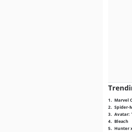
Trendi
1
.
Marvel 
2
.
Spider-
3
.
Avatar: 
4
.
Bleach
5
.
Hunter 