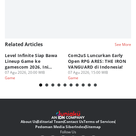
Related Articles
See More
Level Infinite Siap Bawa
Com2uS Luncurkan Early
R
Lineup Game ke
Open RPG ARES: THE IRON
Zo
gamescom 2026, Ini
VANGUARD di Indonesia!
Ke
Judulnya!
07 Agu 2026, 20:00 WIB
07 Agu 2026, 15:00 WIB
07
Game
Game
G
About Us
Editorial Team
Contact Us
Terms of Services
Pedoman Media Siber
Index
Sitemap
Follow Us