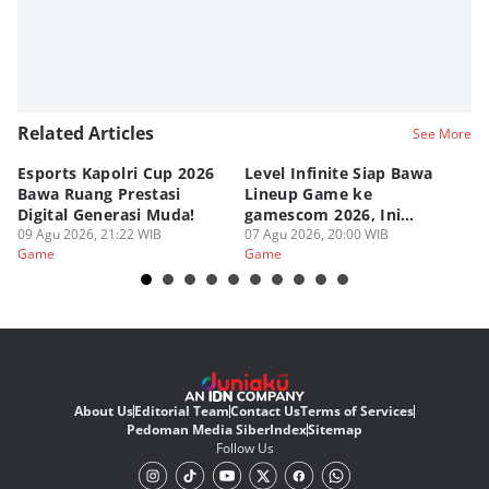
Related Articles
See More
Esports Kapolri Cup 2026
Level Infinite Siap Bawa
C
Bawa Ruang Prestasi
Lineup Game ke
O
Digital Generasi Muda!
gamescom 2026, Ini
V
09 Agu 2026, 21:22 WIB
Judulnya!
07 Agu 2026, 20:00 WIB
07
Game
Game
G
About Us
Editorial Team
Contact Us
Terms of Services
Pedoman Media Siber
Index
Sitemap
Follow Us