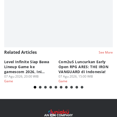
Related Articles
See More
Level Infinite Siap Bawa
Com2uS Luncurkan Early
R
Lineup Game ke
Open RPG ARES: THE IRON
Zo
gamescom 2026, Ini
VANGUARD di Indonesia!
Ke
Judulnya!
07 Agu 2026, 20:00 WIB
07 Agu 2026, 15:00 WIB
07
Game
Game
G