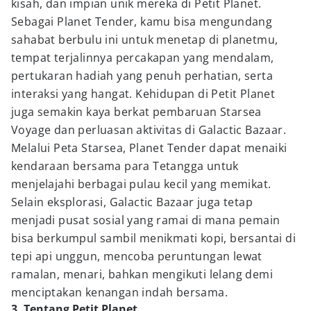
kisah, dan impian unik mereka di Petit Planet.
Sebagai Planet Tender, kamu bisa mengundang
sahabat berbulu ini untuk menetap di planetmu,
tempat terjalinnya percakapan yang mendalam,
pertukaran hadiah yang penuh perhatian, serta
interaksi yang hangat. Kehidupan di Petit Planet
juga semakin kaya berkat pembaruan Starsea
Voyage dan perluasan aktivitas di Galactic Bazaar.
Melalui Peta Starsea, Planet Tender dapat menaiki
kendaraan bersama para Tetangga untuk
menjelajahi berbagai pulau kecil yang memikat.
Selain eksplorasi, Galactic Bazaar juga tetap
menjadi pusat sosial yang ramai di mana pemain
bisa berkumpul sambil menikmati kopi, bersantai di
tepi api unggun, mencoba peruntungan lewat
ramalan, menari, bahkan mengikuti lelang demi
menciptakan kenangan indah bersama.
3. Tentang Petit Planet