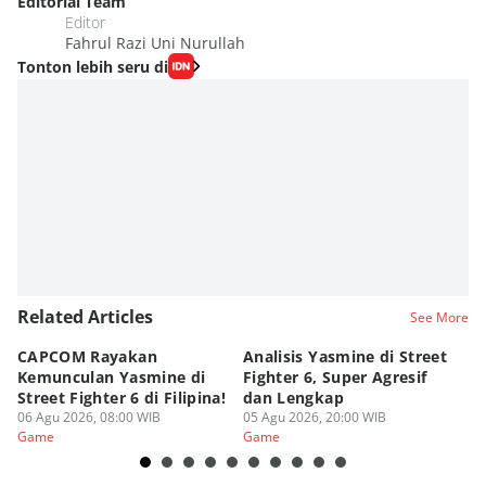
Editorial Team
Editor
Fahrul Razi Uni Nurullah
Tonton lebih seru di
Related Articles
See More
CAPCOM Rayakan
Analisis Yasmine di Street
ra
Kemunculan Yasmine di
Fighter 6, Super Agresif
W
Street Fighter 6 di Filipina!
dan Lengkap
Ho
06 Agu 2026, 08:00 WIB
05 Agu 2026, 20:00 WIB
20
03
Game
Game
G