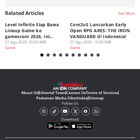
Related Articles
See More
Level Infinite Siap Bawa
Com2uS Luncurkan Early
R
Lineup Game ke
Open RPG ARES: THE IRON
Zo
gamescom 2026, Ini
VANGUARD di Indonesia!
Ke
Judulnya!
07 Agu 2026, 20:00 WIB
07 Agu 2026, 15:00 WIB
07
Game
Game
G
About Us
Editorial Team
Contact Us
Terms of Services
Pedoman Media Siber
Index
Sitemap
Follow Us
Download