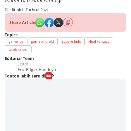
Raider
dan
Final Fantasy
.
Diedit oleh Fachrul Razi
Share Article
Topics
game ios
game android
Square Enix
Final Fantasy
tomb raider
Editorial Team
Editor
Eric Edgar Handoyo
Tonton lebih seru di