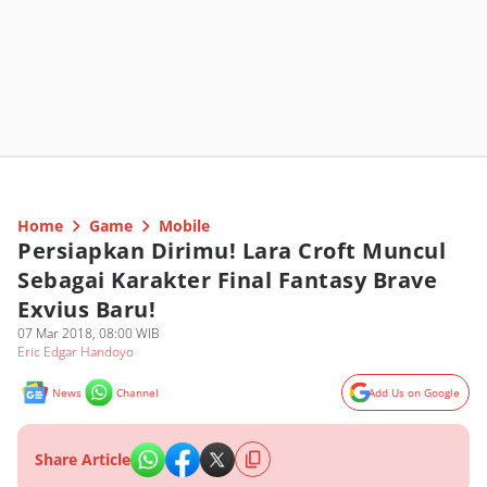
Home
Game
Mobile
Persiapkan Dirimu! Lara Croft Muncul
Sebagai Karakter Final Fantasy Brave
Exvius Baru!
07 Mar 2018, 08:00 WIB
Eric Edgar Handoyo
News
Channel
Add Us on Google
Share Article