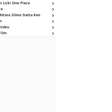
n Loki One Piece
ce
hitara Slime Datta Ken
n
niaku
Film