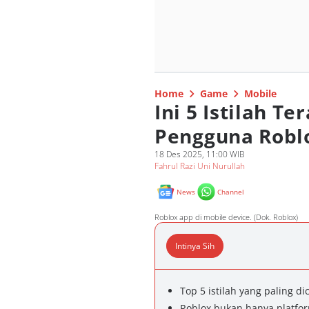
Home
Game
Mobile
Ini 5 Istilah T
Pengguna Roblo
18 Des 2025, 11:00 WIB
Fahrul Razi Uni Nurullah
News
Channel
Roblox app di mobile device. (Dok. Roblox)
Intinya Sih
Top 5 istilah yang paling d
Roblox bukan hanya platfor