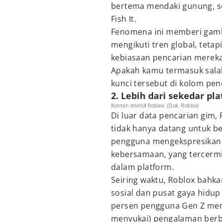
bertema mendaki gunung, s
Fish It.
Fenomena ini memberi gamb
mengikuti tren global, teta
kebiasaan pencarian mereka
Apakah kamu termasuk salah
kunci tersebut di kolom pen
2. Lebih dari sekedar p
Konten imersif Roblox. (Dok. Roblox)
Di luar data pencarian gim
tidak hanya datang untuk ber
pengguna mengekspresikan p
kebersamaan, yang tercermin
dalam platform.
Seiring waktu, Roblox bah
sosial dan pusat gaya hidup 
persen pengguna Gen Z men
menyukai) pengalaman berbe