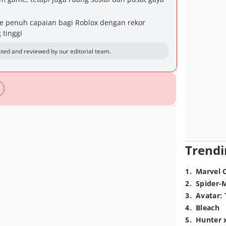
e penuh capaian bagi Roblox dengan rekor
 tinggi
ted and reviewed by our editorial team.
Trendi
1
.
Marvel 
2
.
Spider-
3
.
Avatar: 
4
.
Bleach
5
.
Hunter 