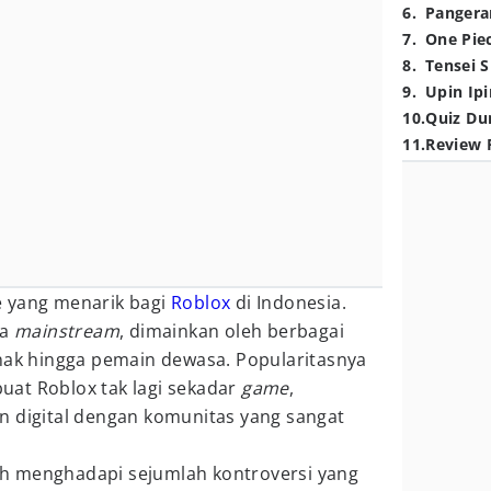
6
.
Pangera
7
.
One Pie
8
.
Tensei S
9
.
Upin Ipi
10
.
Quiz Du
11
.
Review 
e yang menarik bagi
Roblox
di Indonesia.
sa
mainstream
, dimainkan oleh berbagai
anak hingga pemain dewasa. Popularitasnya
at Roblox tak lagi sekadar
game
,
n digital dengan komunitas yang sangat
asih menghadapi sejumlah kontroversi yang