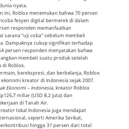
dunia nyata.
n ini, Roblox menemukan bahwa 70 persen
oba fesyen digital bermerek di dalam
persen responden memanfaatkan
i sarana “uji coba” sebelum membeli
ta. Dampaknya cukup signifikan terhadap
 64 persen responden menyatakan bahwa
angkan membeli suatu produk setelah
 di Roblox.
rmain, berekspresi, dan berbelanja, Roblox
 ekonomi kreator di Indonesia sejak 2007.
k Ekonomi – Indonesia
, kreator Roblox
126,7 miliar (USD 8,2 juta) dan
erjaan di Tanah Air.
 kreator lokal Indonesia juga mendapat
ternasional, seperti Amerika Serikat,
erkontribusi hingga 31 persen dari total