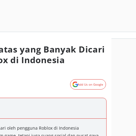
eratas yang Banyak Dicari
x di Indonesia
Add Us on Google
icari oleh pengguna Roblox di Indonesia
m game, tetapi juga ruang sosial dan pusat gaya