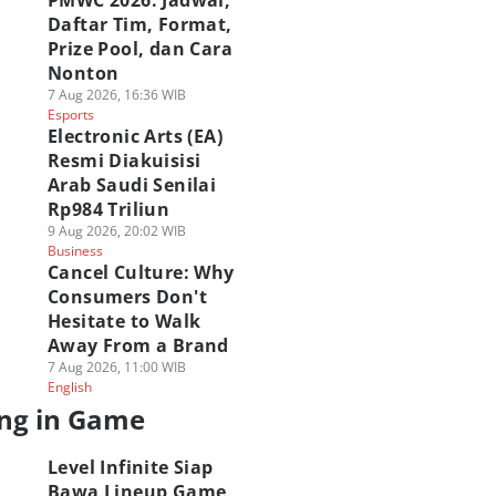
PMWC 2026: Jadwal,
Daftar Tim, Format,
Prize Pool, dan Cara
Nonton
7 Aug 2026, 16:36 WIB
Esports
Electronic Arts (EA)
Resmi Diakuisisi
Arab Saudi Senilai
Rp984 Triliun
9 Aug 2026, 20:02 WIB
Business
Cancel Culture: Why
Consumers Don't
Hesitate to Walk
Away From a Brand
7 Aug 2026, 11:00 WIB
English
ng in Game
Level Infinite Siap
Bawa Lineup Game