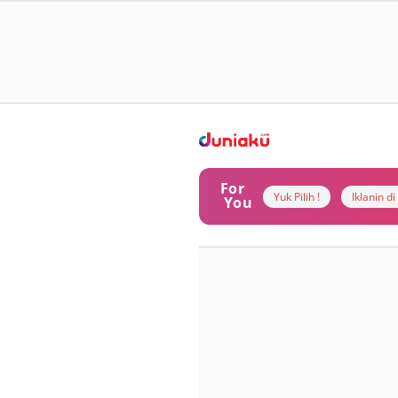
For
Yuk Pilih !
Iklanin d
You