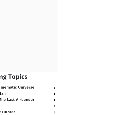
ng Topics
Cinematic Universe
Man
The Last Airbender
x Hunter