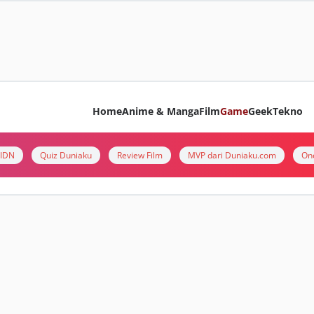
Home
Anime & Manga
Film
Game
Geek
Tekno
i IDN
Quiz Duniaku
Review Film
MVP dari Duniaku.com
On