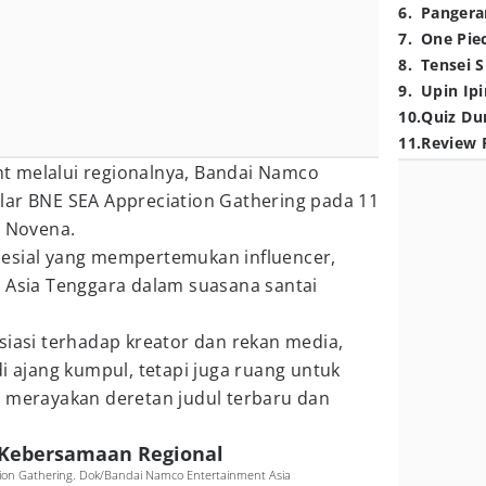
6
.
Pangera
7
.
One Pie
8
.
Tensei S
9
.
Upin Ipi
10
.
Quiz Du
11
.
Review 
t melalui regionalnya, Bandai Namco
lar BNE SEA Appreciation Gathering pada 11
l Novena.
esial yang mempertemukan influencer,
h Asia Tenggara dalam suasana santai
siasi terhadap kreator dan rekan media,
di ajang kumpul, tetapi juga ruang untuk
s merayakan deretan judul terbaru dan
 Kebersamaan Regional
ion Gathering. Dok/Bandai Namco Entertainment Asia