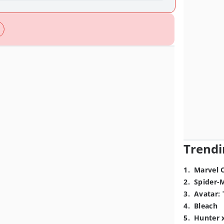
Trendi
1
.
Marvel 
2
.
Spider-
3
.
Avatar: 
4
.
Bleach
5
.
Hunter 