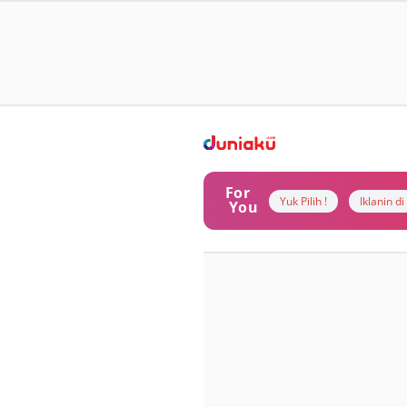
For
Yuk Pilih !
Iklanin d
You