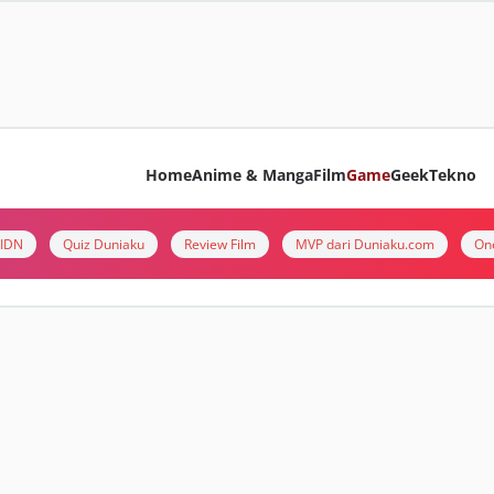
Home
Anime & Manga
Film
Game
Geek
Tekno
i IDN
Quiz Duniaku
Review Film
MVP dari Duniaku.com
On