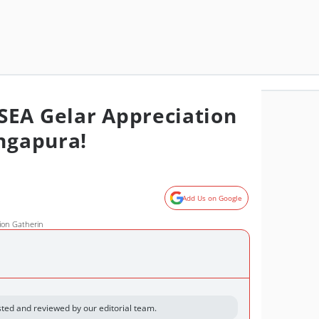
EA Gelar Appreciation
ingapura!
Add Us on Google
ion Gatherin
ted and reviewed by our editorial team.