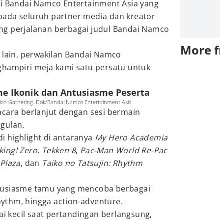
ri Bandai Namco Entertainment Asia yang
ada seluruh partner media dan kreator
g perjalanan berbagai judul Bandai Namco
More 
 lain, perwakilan Bandai Namco
ghampiri meja kami satu persatu untuk
e Ikonik dan Antusiasme Peserta
ion Gathering. Dok/Bandai Namco Entertainment Asia
acara berlanjut dengan sesi bermain
gulan.
 highlight di antaranya
My Hero Academia
king! Zero
,
Tekken 8
,
Pac-Man World Re-Pac
Plaza
, dan
Taiko no Tatsujin: Rhythm
tusiasme tamu yang mencoba berbagai
rhythm, hingga action-adventure.
ai kecil saat pertandingan berlangsung,