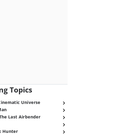
ng Topics
Cinematic Universe
Man
The Last Airbender
x Hunter