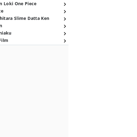
n Loki One Piece
ce
hitara Slime Datta Ken
n
niaku
Film