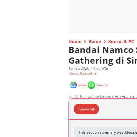
Home
Game
Konsol & PC
Bandai Namco S
Gathering di S
15 Feb 2026, 14:00 WIB
Dimas Ramadhan
News
Channel
Bandai Namco Entertainment Asia Appreciat
Intinya Sih
This section summary was AI-assis