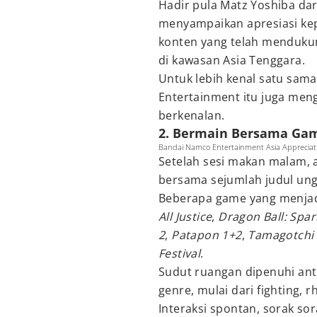
Hadir pula Matz Yoshiba da
menyampaikan apresiasi kep
konten yang telah mendukun
di kawasan Asia Tenggara.
Untuk lebih kenal satu sama
Entertainment itu juga men
berkenalan.
2. Bermain Bersama Gam
Bandai Namco Entertainment Asia Appreciat
Setelah sesi makan malam, 
bersama sejumlah judul ung
Beberapa game yang menjadi
All Justice
,
Dragon Ball: Spar
2
,
Patapon 1+2
,
Tamagotchi 
Festival
.
Sudut ruangan dipenuhi an
genre, mulai dari fighting, 
Interaksi spontan, sorak sor