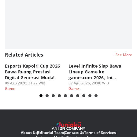
Related Articles
See More
Esports Kapolri Cup 2026
Level Infinite Siap Bawa
C
Bawa Ruang Prestasi
Lineup Game ke
O
Digital Generasi Muda!
gamescom 2026, Ini
V
09 Agu 2026, 21:22 WIB
Judulnya!
07 Agu 2026, 20:00 WIB
07
Game
Game
G
About Us
Editorial Team
Contact Us
Terms of Services