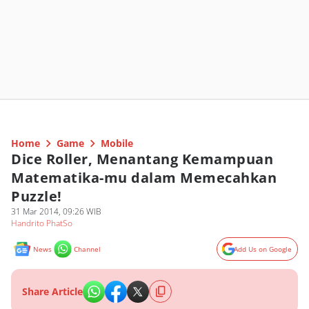
Home
Game
Mobile
Dice Roller, Menantang Kemampuan
Matematika-mu dalam Memecahkan
Puzzle!
31 Mar 2014, 09:26 WIB
Handrito PhatSo
News
Channel
Add Us on Google
Share Article