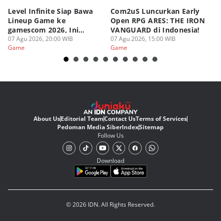
Level Infinite Siap Bawa
Com2uS Luncurkan Early
R
Lineup Game ke
Open RPG ARES: THE IRON
Zo
gamescom 2026, Ini
VANGUARD di Indonesia!
Ke
Judulnya!
07 Agu 2026, 20:00 WIB
07 Agu 2026, 15:00 WIB
07
Game
Game
G
About Us
Editorial Team
Contact Us
Terms of Services
Pedoman Media Siber
Index
Sitemap
Follow Us
Download
© 2026 IDN. All Rights Reserved.