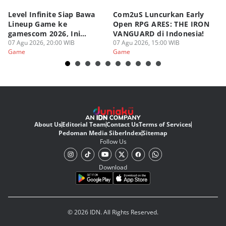
Level Infinite Siap Bawa
Com2uS Luncurkan Early
R
Lineup Game ke
Open RPG ARES: THE IRON
Zo
gamescom 2026, Ini
VANGUARD di Indonesia!
Ke
Judulnya!
07 Agu 2026, 20:00 WIB
07 Agu 2026, 15:00 WIB
07
Game
Game
G
About Us
Editorial Team
Contact Us
Terms of Services
Pedoman Media Siber
Index
Sitemap
Follow Us
Download
© 2026 IDN. All Rights Reserved.