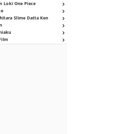
n Loki One Piece
ce
hitara Slime Datta Ken
n
niaku
Film