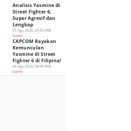
Analisis Yasmine di
Street Fighter 6,
Super Agresif dan
Lengkap
05 Agu 2026, 20:00 WIB
Game
CAPCOM Rayakan
Kemunculan
Yasmine di Street
Fighter 6 di Filipina!
06 Agu 2026, 08:00 WIB
Game
nshin Impact
PUBG MOBILE
Festival Roblox
hirnya Tiba di
Berkolaborasi
Online KWA
ezhnaya Pada 12
dengan Spider-Man
CARNAVAL 2026
ustus!
Brand New Day!
Hadirkan Hadiah 
 Agu 2026, 05:00 WIB
31 Jul 2026, 17:00 WIB
100 Juta!