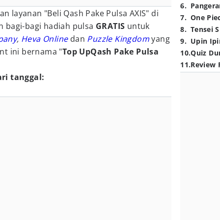
6
.
Pangera
 layanan "Beli Qash Pake Pulsa AXIS" di
7
.
One Pie
 bagi-bagi hadiah pulsa
GRATIS
untuk
8
.
Tensei S
pany
,
Heva Online
dan
Puzzle Kingdom
yang
9
.
Upin Ipi
nt ini bernama "
Top UpQash Pake Pulsa
10
.
Quiz Du
11
.
Review 
ri tanggal: