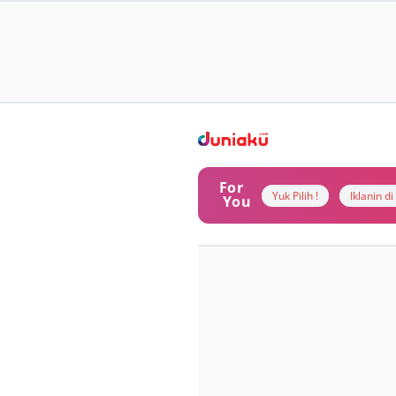
For
Yuk Pilih !
Iklanin d
You