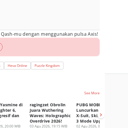
p Qash-mu dengan menggunakan pulsa Axis!
n
Heva Online
Puzzle Kingdom
See More
 Yasmine di
ragingzet Obrolin
PUBG MOBILE
Ge
ighter 6,
Juara Wuthering
Luncurkan Druvaen
Ak
gresif dan
Waves: Holographic
X-Suit, Skin Dengan
Sn
p
Overdrive 2026!
3 Mode Upgradable!
Ag
6, 20:00 WIB
03 Agu 2026, 19:15 WIB
02 Agu 2026, 05:00 WIB
01