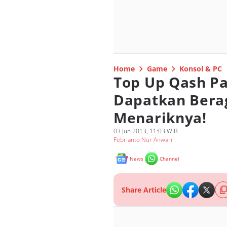
Home
Game
Konsol & PC
Top Up Qash Pa
Dapatkan Bera
Menariknya!
03 Jun 2013, 11:03 WIB
Febrianto Nur Anwari
News
Channel
Share Article