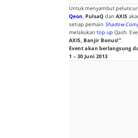
Untuk menyambut peluncuran
Qeon
,
PulsaQ
dan
AXIS
akan
setiap pemain
Shadow Com
melakukan
top up
Qash. Eve
AXIS, Banjir Bonus!"
.
Event akan berlangsung da
1 – 30 Juni 2013