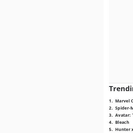
Trendi
1
.
Marvel 
2
.
Spider-
3
.
Avatar: 
4
.
Bleach
5
.
Hunter 