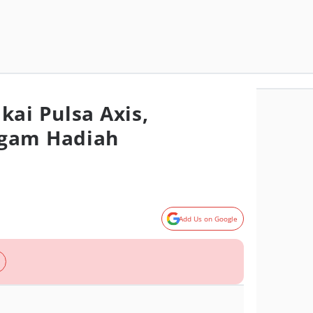
kai Pulsa Axis,
gam Hadiah
Add Us on Google