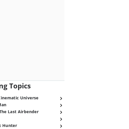
ng Topics
Cinematic Universe
Man
The Last Airbender
x Hunter