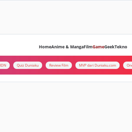
Home
Anime & Manga
Film
Game
Geek
Tekno
i IDN
Quiz Duniaku
Review Film
MVP dari Duniaku.com
On