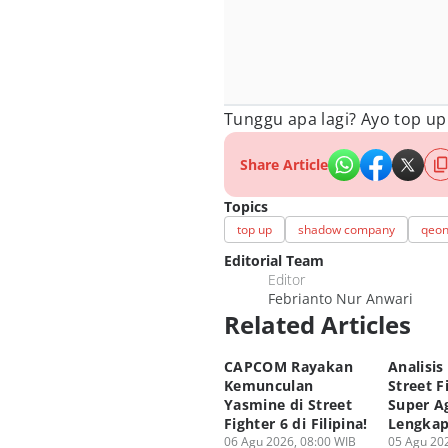
Tunggu apa lagi? Ayo top u
Share Article
Topics
top up
shadow company
qeo
Editorial Team
Editor
Febrianto Nur Anwari
Related Articles
CAPCOM Rayakan
Analisis
Kemunculan
Street F
Yasmine di Street
Super A
Fighter 6 di Filipina!
Lengka
06 Agu 2026, 08:00 WIB
05 Agu 202