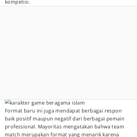
kompetisi.
Format baru ini juga mendapat berbagai respon
baik positif maupun negatif dari berbagai pemain
professional. Mayoritas mengatakan bahwa team
match merupakan format yang menarik karena