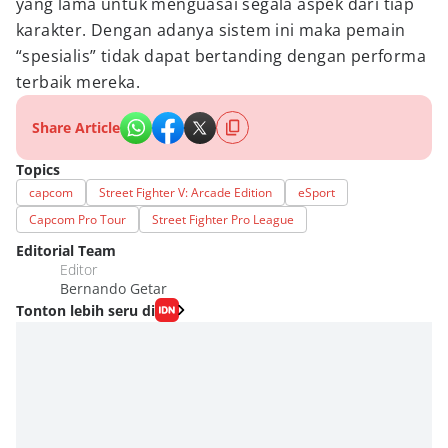
yang lama untuk menguasai segala aspek dari tiap
karakter. Dengan adanya sistem ini maka pemain
“spesialis” tidak dapat bertanding dengan performa
terbaik mereka.
Share Article
Topics
capcom
Street Fighter V: Arcade Edition
eSport
Capcom Pro Tour
Street Fighter Pro League
Editorial Team
Editor
Bernando Getar
Tonton lebih seru di