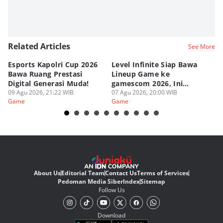
Related Articles
See More
Esports Kapolri Cup 2026
Level Infinite Siap Bawa
C
Bawa Ruang Prestasi
Lineup Game ke
O
Digital Generasi Muda!
gamescom 2026, Ini
V
09 Agu 2026, 21:22 WIB
Judulnya!
07 Agu 2026, 20:00 WIB
07
Game
Game
G
About Us
Editorial Team
Contact Us
Terms of Services
Pedoman Media Siber
Index
Sitemap
Follow Us
Download