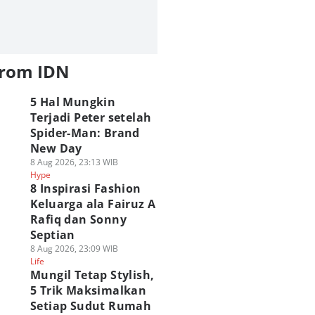
from IDN
5 Hal Mungkin
Terjadi Peter setelah
Spider-Man: Brand
New Day
8 Aug 2026, 23:13 WIB
Hype
8 Inspirasi Fashion
Keluarga ala Fairuz A
Rafiq dan Sonny
Septian
8 Aug 2026, 23:09 WIB
APCOM Rayakan
Analisis Yasmine di
ragingzet Obrolin
Life
emunculan
Street Fighter 6,
Juara Wuthering
Mungil Tetap Stylish,
smine di Street
Super Agresif dan
Waves: Holographi
5 Trik Maksimalkan
ghter 6 di Filipina!
Lengkap
Overdrive 2026!
Setiap Sudut Rumah
 Agu 2026, 08:00 WIB
05 Agu 2026, 20:00 WIB
03 Agu 2026, 19:15 WIB