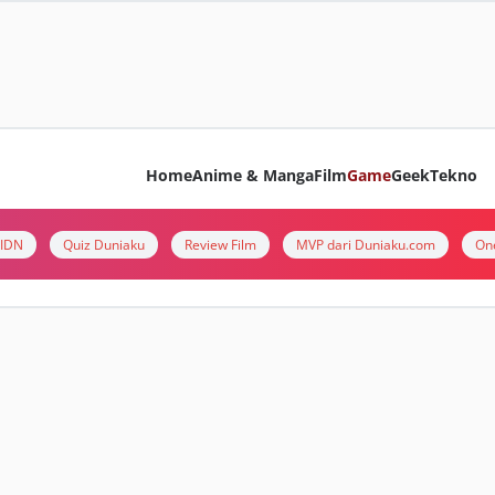
Home
Anime & Manga
Film
Game
Geek
Tekno
i IDN
Quiz Duniaku
Review Film
MVP dari Duniaku.com
On