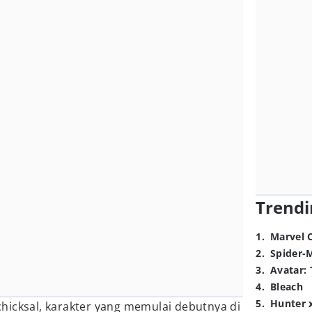
Trendi
1
.
Marvel 
2
.
Spider-
3
.
Avatar: 
4
.
Bleach
5
.
Hunter 
hicksal, karakter yang memulai debutnya di