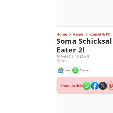
Home
Game
Konsol & PC
Soma Schicksal
Eater 2!
16 Mei 2013, 15:32 WIB
Ryuzen
News
Channel
Share Article