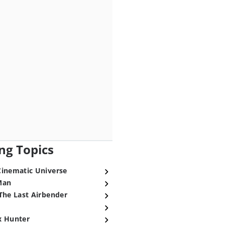
ng Topics
Cinematic Universe
Man
The Last Airbender
x Hunter