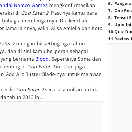
6
.
Pangera
andai Namco Games
mengkonfirmasikan
7
.
One Pie
eraksi di
God Eater 2
! Pastinya kamu para
8
.
Tensei S
n bahagia mendengarnya. Dia kembali
9
.
Upin Ipi
 lama lainnya, yakni Alisa Amiella dan Kota
10
.
Quiz Du
11
.
Review 
Eater 2
mengambil setting tiga tahun
nya, dan di sini kamu berperan sebagai
it yang bernama
Blood
. Sepertinya Soma dan
 penting di
God Eater 2
ini. Dan juga
an God Arc Buster Blade-nya untuk melawan
merilis
God Eater 2
secara simultan untuk
da tahun 2013 ini.