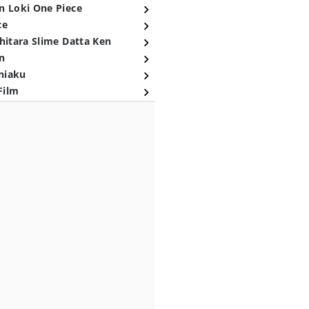
n Loki One Piece
ce
hitara Slime Datta Ken
n
niaku
Film