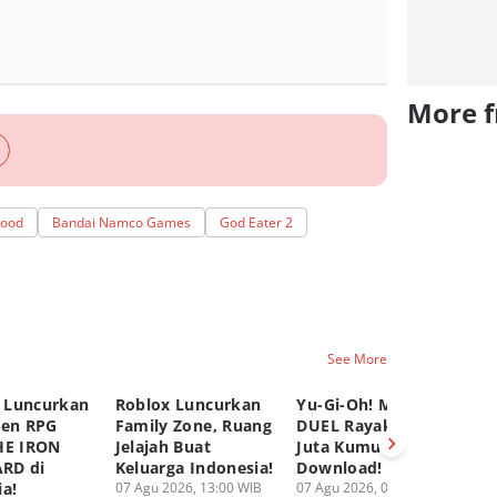
More 
lood
Bandai Namco Games
God Eater 2
See More
 Luncurkan
Roblox Luncurkan
Yu-Gi-Oh! MASTER
C
pen RPG
Family Zone, Ruang
DUEL Rayakan 100
K
HE IRON
Jelajah Buat
Juta Kumulatif
Ya
RD di
Keluarga Indonesia!
Download!
Fi
ia!
07 Agu 2026, 13:00 WIB
07 Agu 2026, 08:00 WIB
06