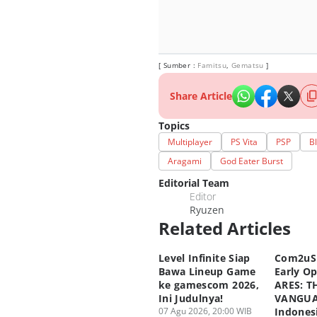
[ Sumber :
Famitsu
,
Gematsu
]
Share Article
Topics
Multiplayer
PS Vita
PSP
B
Aragami
God Eater Burst
Editorial Team
Editor
Ryuzen
Related Articles
Level Infinite Siap
Com2uS
Bawa Lineup Game
Early O
ke gamescom 2026,
ARES: T
Ini Judulnya!
VANGUA
07 Agu 2026, 20:00 WIB
Indones