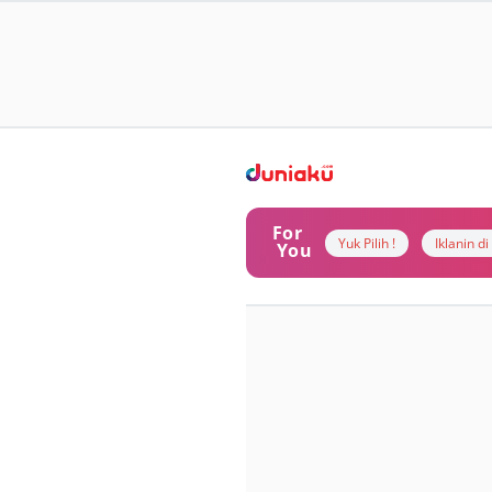
For
Yuk Pilih !
Iklanin d
You