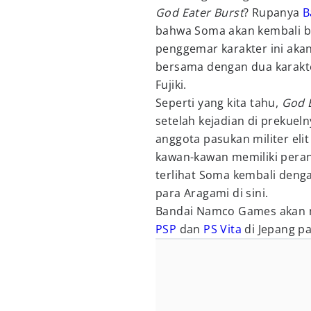
God Eater Burst
? Rupanya
B
bahwa Soma akan kembali b
penggemar karakter ini aka
bersama dengan dua karakter
Fujiki.
Seperti yang kita tahu,
God 
setelah kejadian di prekuel
anggota pasukan militer el
kawan-kawan memiliki peran
terlihat Soma kembali deng
para Aragami di sini.
Bandai Namco Games akan 
PSP
dan
PS Vita
di Jepang pa