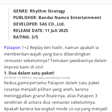
GENRE: Rhythm Strategy
PUBLISHER: Bandai Namco Entertainment
DEVELOPER: SAS CO.,Ltd.
RELEASE DATE: 11 Juli 2025
RATING: 3/5
Patapon
1+2 Replay kini hadir, namun apakah ia
memberikan wajah yang baru dibandingkan
remaster
sebelumnya? Temukan jawabannya dalam
impresi kami di sini!
1. Dua dalam satu paket!
PATAPON 1+2 REPLAY. (duniaku.com/Adhitya Daniel)
Kedua
game
pertama Patapon dalam satu paket
rasanya menjadi pilihan yang aneh, karena
meninggalkan
grand finale
-nya, alias Patapon 3
sendirian di antara dua
remaster
sebelumnya.
Apakah karena barangkali mode
co-op
yang menjadi