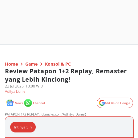
Home
Game
Konsol & PC
Review Patapon 1+2 Replay, Remaster
yang Lebih Kinclong!
22 Jul 2025, 13:00 WIB
Aditya Daniel
News
Channel
Add Us on Google
PATAPON 1+2 REPLAY. (duniaku.com/Adhitya Daniel)
Intinya Sih