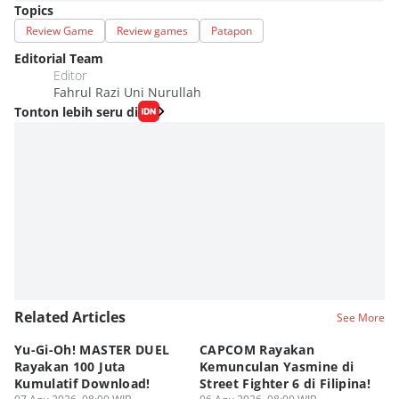
Topics
Review Game
Review games
Patapon
Editorial Team
Editor
Fahrul Razi Uni Nurullah
Tonton lebih seru di
Related Articles
See More
Yu-Gi-Oh! MASTER DUEL
CAPCOM Rayakan
An
Rayakan 100 Juta
Kemunculan Yasmine di
Fi
Kumulatif Download!
Street Fighter 6 di Filipina!
d