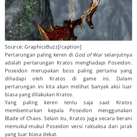
Source: GraphicsBuzz[/caption]
Pertarungan paling keren di
God of War
selanjutnya
adalah pertarungan Kratos menghadapi Poseidon.
Poseidon merupakan boss paling pertama yang
dihadapi oleh Kratos di game ini. Dalam
pertarungan ini kita akan melihat banyak aksi luar
biasa yang dilakukan Kratos.
Yang paling keren tentu saja saat Kratos
membenturkan kepala Poseidon menggunakan
Blade of Chaos. Selain itu, Kratos juga secara berani
memukul-mukul Poseidon versi raksaksa dari jarak
yang luar biasa dekat.