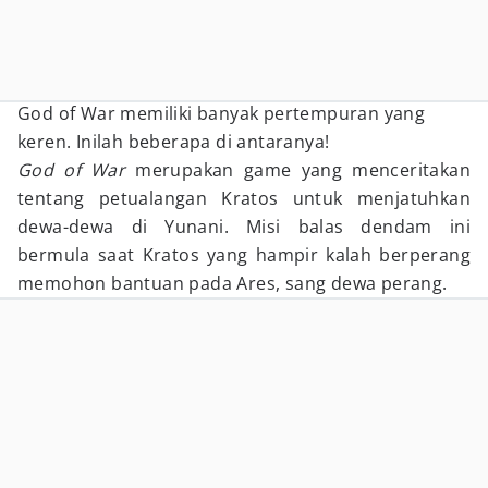
God of War memiliki banyak pertempuran yang
keren. Inilah beberapa di antaranya!
God of War
merupakan game yang menceritakan
tentang petualangan Kratos untuk menjatuhkan
dewa-dewa di Yunani. Misi balas dendam ini
bermula saat Kratos yang hampir kalah berperang
memohon bantuan pada Ares, sang dewa perang.