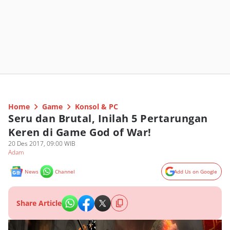
Home
Game
Konsol & PC
Seru dan Brutal, Inilah 5 Pertarungan
Keren di Game God of War!
20 Des 2017, 09:00 WIB
Adam
News
Channel
Add Us on Google
Share Article