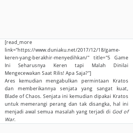
[read_more
link="https://www.duniaku.net/2017/12/18/game-
keren-yang-berakhir-menyedihkan/" title="5 Game
Ini Seharusnya Keren tapi Malah Dinilai
Mengecewakan Saat Rilis! Apa Saja?"]
Ares kemudian mengabulkan permintaan Kratos
dan memberikannya senjata yang sangat kuat,
Blade of Chaos. Senjata ini kemudian dipakai Kratos
untuk memerangi perang dan tak disangka, hal ini
menjadi awal semua masalah yang terjadi di
God of
War
.