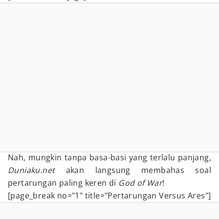
Nah, mungkin tanpa basa-basi yang terlalu panjang,
Duniaku.net
akan langsung membahas soal
pertarungan paling keren di
God of War
!
[page_break no="1" title="Pertarungan Versus Ares"]