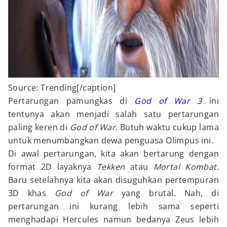
Source: Trending[/caption]
Pertarungan pamungkas di
God of War 3
ini
tentunya akan menjadi salah satu pertarungan
paling keren di
God of War
. Butuh waktu cukup lama
untuk menumbangkan dewa penguasa Olimpus ini.
Di awal pertarungan, kita akan bertarung dengan
format 2D layaknya
Tekken
atau
Mortal Kombat
.
Baru setelahnya kita akan disuguhkan pertempuran
3D khas
God of War
yang brutal. Nah, di
pertarungan ini kurang lebih sama seperti
menghadapi Hercules namun bedanya Zeus lebih