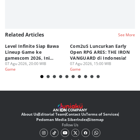
Related Articles
See More
Level Infinite Siap Bawa
Com2uS Luncurkan Early
R
Lineup Game ke
Open RPG ARES: THE IRON
Zo
gamescom 2026, Ini
VANGUARD di Indonesia!
Ke
Judulnya!
07 Agu 2026, 20:00 WIB
07 Agu 2026, 15:00 WIB
07
Game
Game
G
About Us
Editorial Team
Contact Us
Terms of Services
Pedoman Media Siber
Index
Sitemap
Follow Us