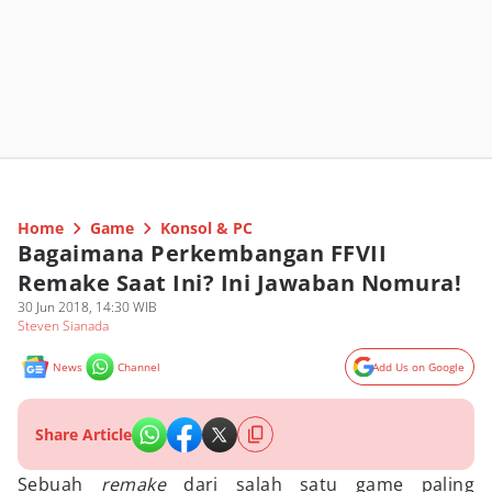
Home
Game
Konsol & PC
Bagaimana Perkembangan FFVII
Remake Saat Ini? Ini Jawaban Nomura!
30 Jun 2018, 14:30 WIB
Steven Sianada
News
Channel
Add Us on Google
Share Article
Sebuah
remake
dari salah satu game paling