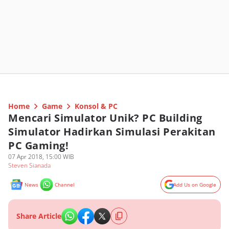
Home
Game
Konsol & PC
Mencari Simulator Unik? PC Building
Simulator Hadirkan Simulasi Perakitan
PC Gaming!
07 Apr 2018, 15:00 WIB
Steven Sianada
News
Channel
Add Us on Google
Share Article