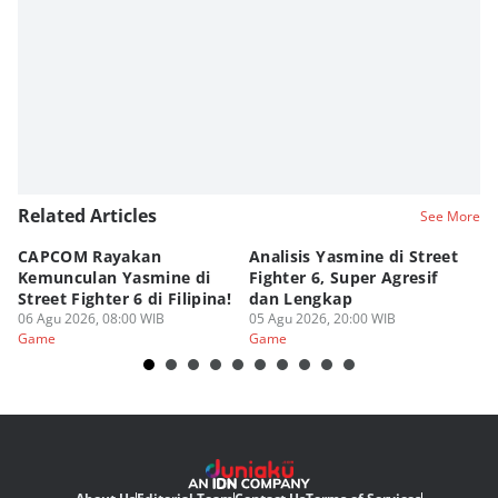
Related Articles
See More
CAPCOM Rayakan
Analisis Yasmine di Street
ra
Kemunculan Yasmine di
Fighter 6, Super Agresif
W
Street Fighter 6 di Filipina!
dan Lengkap
Ho
06 Agu 2026, 08:00 WIB
05 Agu 2026, 20:00 WIB
20
03
Game
Game
G