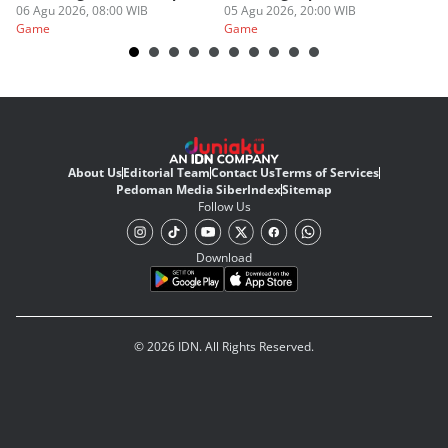
06 Agu 2026, 08:00 WIB
05 Agu 2026, 20:00 WIB
20
03
Game
Game
G
About Us
Editorial Team
Contact Us
Terms of Services
Pedoman Media Siber
Index
Sitemap
Follow Us
Download
© 2026 IDN. All Rights Reserved.