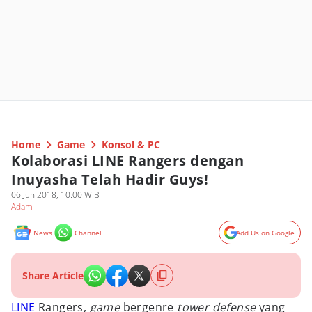
Home
Game
Konsol & PC
Kolaborasi LINE Rangers dengan
Inuyasha Telah Hadir Guys!
06 Jun 2018, 10:00 WIB
Adam
News
Channel
Add Us on Google
Share Article
LINE
Rangers,
game
bergenre
tower defense
yang