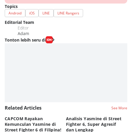
Topics
Android
iOS
LINE
LINE Rangers
Editorial Team
Editor
Adam
Tonton lebih seru di
Related Articles
See More
CAPCOM Rayakan
Analisis Yasmine di Street
ra
Kemunculan Yasmine di
Fighter 6, Super Agresif
W
Street Fighter 6 di Filipina!
dan Lengkap
Ho