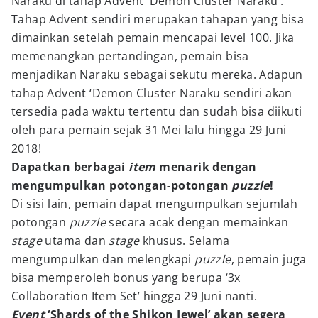
Naraku di tahap Advent ‘Demon Cluster Naraku’.
Tahap Advent sendiri merupakan tahapan yang bisa
dimainkan setelah pemain mencapai level 100. Jika
memenangkan pertandingan, pemain bisa
menjadikan Naraku sebagai sekutu mereka. Adapun
tahap Advent ‘Demon Cluster Naraku sendiri akan
tersedia pada waktu tertentu dan sudah bisa diikuti
oleh para pemain sejak 31 Mei lalu hingga 29 Juni
2018!
Dapatkan berbagai
item
menarik dengan
mengumpulkan potongan-potongan
puzzle
!
Di sisi lain, pemain dapat mengumpulkan sejumlah
potongan
puzzle
secara acak dengan memainkan
stage
utama dan
stage
khusus. Selama
mengumpulkan dan melengkapi
puzzle
, pemain juga
bisa memperoleh bonus yang berupa ‘3x
Collaboration Item Set’ hingga 29 Juni nanti.
Event
‘Shards of the Shikon Jewel’ akan segera