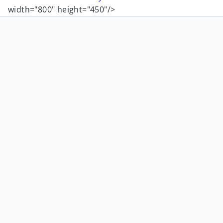
width="800" height="450"/>