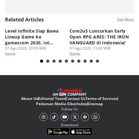
Related Articles
See More
Level Infinite Siap Bawa
Com2uS Luncurkan Early
R
Lineup Game ke
Open RPG ARES: THE IRON
Zo
gamescom 2026, Ini
VANGUARD di Indonesia!
Ke
Judulnya!
07 Agu 2026, 20:00 WIB
07 Agu 2026, 15:00 WIB
07
Game
Game
G
About Us
Editorial Team
Contact Us
Terms of Services
Pedoman Media Siber
Index
Sitemap
Follow Us
Download