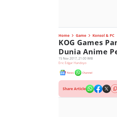
Home
Game
Konsol & PC
KOG Games Pa
Dunia Anime P
15 Nov 2017, 21:00 WIB
Eric Edgar Handoyo
News
Channel
Share Article