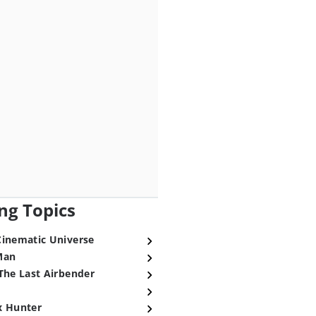
ng Topics
Cinematic Universe
Man
The Last Airbender
x Hunter