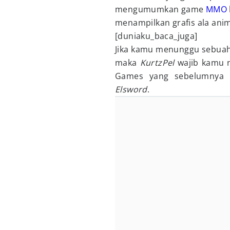
mengumumkan game
MMO
menampilkan grafis ala ani
[duniaku_baca_juga]
Jika kamu menunggu sebuah
maka
KurtzPel
wajib kamu n
Games yang sebelumnya t
Elsword
.