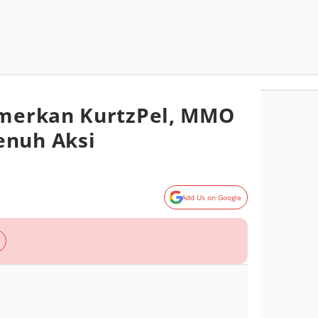
merkan KurtzPel, MMO
enuh Aksi
Add Us on Google