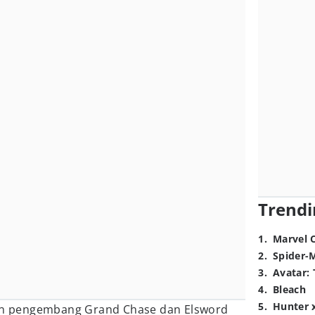
Trendi
1
.
Marvel 
2
.
Spider-
3
.
Avatar: 
4
.
Bleach
5
.
Hunter 
n pengembang Grand Chase dan Elsword