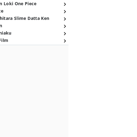
n Loki One Piece
ce
hitara Slime Datta Ken
n
niaku
Film