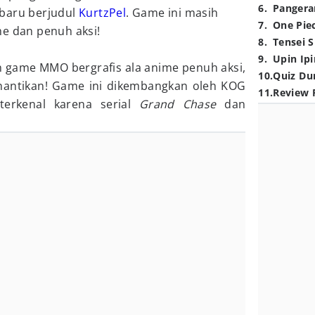
6
.
Pangera
baru berjudul
KurtzPel
. Game ini masih
7
.
One Pie
me dan penuh aksi!
8
.
Tensei S
9
.
Upin Ipi
 game MMO bergrafis ala anime penuh aksi,
10
.
Quiz Du
antikan! Game ini dikembangkan oleh KOG
11
.
Review 
erkenal karena serial
Grand Chase
dan