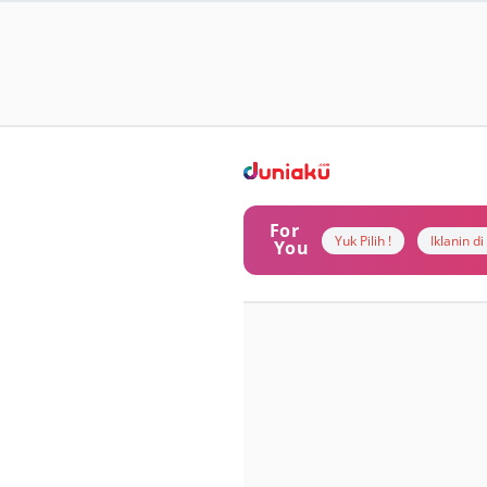
For
Yuk Pilih !
Iklanin d
You