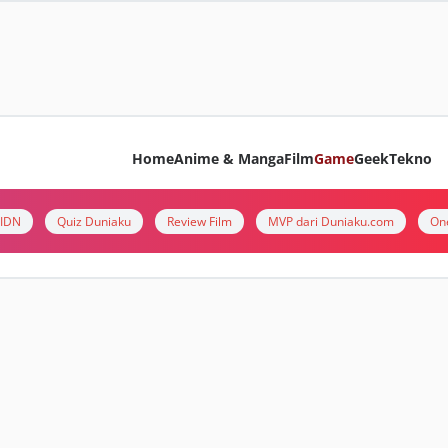
Home
Anime & Manga
Film
Game
Geek
Tekno
i IDN
Quiz Duniaku
Review Film
MVP dari Duniaku.com
On